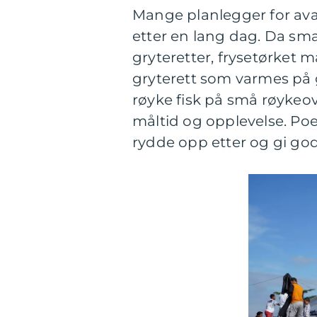
Mange planlegger for avan
etter en lang dag. Da sma
gryteretter, frysetørket m
gryterett som varmes på 
røyke fisk på små røykeov
måltid og opplevelse. Poen
rydde opp etter og gi god