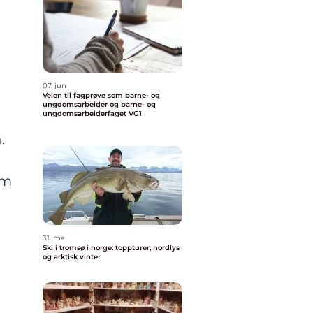
07. jun
Veien til fagprøve som barne- og
ungdomsarbeider og barne- og
ungdomsarbeiderfaget VG1
.
om
31. mai
Ski i tromsø i norge: toppturer, nordlys
og arktisk vinter