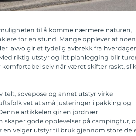
muligheten til å komme nærmere naturen,
klere for en stund. Mange opplever at noen
ller lavvo gir et tydelig avbrekk fra hverdage
 Med riktig utstyr og litt planlegging blir ture
omfortabel selv når været skifter raskt, sli
v telt, sovepose og annet utstyr virke
uftsfolk vet at små justeringer i pakking og
l. Denne artikkelen gir en jordnær
skaper gode opplevelser på campingtur, 
en velger utstyr til bruk gjennom store del