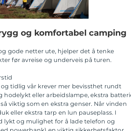
l trygg og komfortabel camping
og gode netter ute, hjelper det å tenke
er før avreise og underveis på turen.
rstid
r og tidlig vår krever mer bevissthet rundt
g hodelykt eller arbeidslampe, ekstra batteri
l så viktig som en ekstra genser. Når vinden
duk eller ekstra tarp en lun pauseplass. I
d lykt og mulighet for å lade telefon og
ed powerbank) en viktig sikkerhetsfaktor.