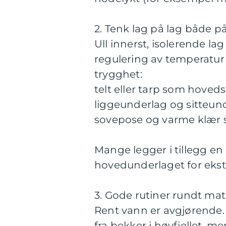
2. Tenk lag på lag både p
Ull innerst, isolerende lag
regulering av temperatur e
trygghet:
telt eller tarp som hoveds
liggeunderlag og sitteun
sovepose og varme klær s
Mange legger i tillegg en 
hovedunderlaget for ekstr
3. Gode rutiner rundt ma
Rent vann er avgjørende.
fra bekker i høyfjellet, 