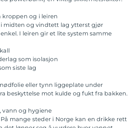
å kroppen og i leiren
 i midten og vindtett lag ytterst gjør
nkel. I leiren gir et lite system samme
kall
derlag som isolasjon
om siste lag
nødfolie eller tynn liggeplate under
a beskyttelse mot kulde og fukt fra bakken.
t, vann og hygiene
 På mange steder i Norge kan en drikke rett
men det lønner seg å vurdere hvor vannet