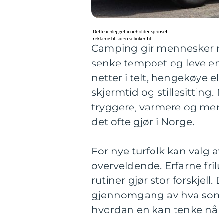
Camping gir mennesker 
senke tempoet og leve en
netter i telt, hengekøye e
skjermtid og stillesitting.
tryggere, varmere og mer k
det ofte gjør i Norge.
For nye turfolk kan valg a
overveldende. Erfarne fril
rutiner gjør stor forskjel
gjennomgang av hva som 
hvordan en kan tenke når 