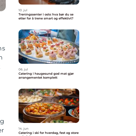
10. jul
Treningssenter i oslo: hva bør du se
etter for å trene smart og effektivt?
ns
n
k
06. jul
Catering i haugesund god mat gjør
arrangementet komplett
og
er
14. jun
Catering i ski for hverdag, fest og store