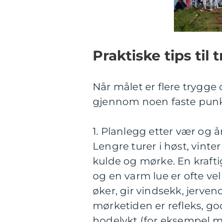
Praktiske tips ti
Når målet er flere trygge 
gjennom noen faste punkt
1. Planlegg etter vær og å
Lengre turer i høst, vinte
kulde og mørke. En krafti
og en varm lue er ofte ve
øker, gir vindsekk, jerven
mørketiden er refleks, go
hodelykt (for eksempel m