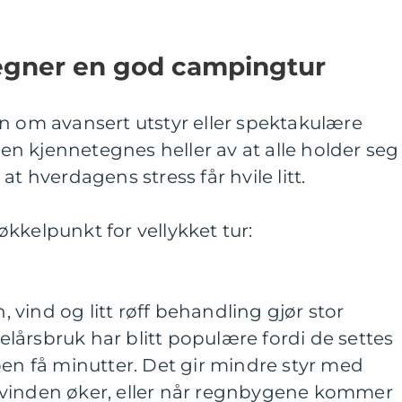
egner en god campingtur
n om avansert utstyr eller spektakulære
 Den kjennetegnes heller av at alle holder seg
at hverdagens stress får hvile litt.
kkelpunkt for vellykket tur:
n, vind og litt røff behandling gjør stor
 helårsbruk har blitt populære fordi de settes
oen få minutter. Det gir mindre styr med
 vinden øker, eller når regnbygene kommer