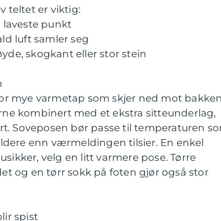
 teltet er viktig:
n laveste punkt
ald luft samler seg
yde, skogkant eller stor stein
n
or mye varmetap som skjer ned mot bakken
erne kombinert med et ekstra sitteunderlag,
t. Soveposen bør passe til temperaturen s
kaldere enn værmeldingen tilsier. En enkel
sikker, velg en litt varmere pose. Tørre
det og en tørr sokk på foten gjør også stor
ir spist