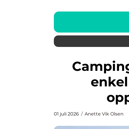
Camping i norsk natur en
enkel
opp
01 juli 2026
Anette Vik Olsen