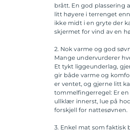
brått. En god plassering av
litt høyere i terrenget en
ikke midt i en gryte der k
skjermet for vind av en hø
2. Nok varme og god søv
Mange undervurderer hv
Et tykt liggeunderlag, gj
gir både varme og komfor
er ventet, og gjerne litt 
tommelfingerregel: Er en u
ullklær innerst, lue på ho
forskjell for nattesøvnen.
3. Enkel mat som faktisk bl