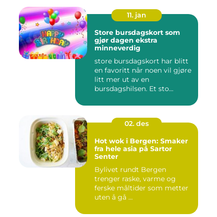
11. jan
Store bursdagskort som
gjør dagen ekstra
minneverdig
store bursdagskort har blitt
en favoritt når noen vil gjøre
litt mer ut av en
bursdagshilsen. Et sto...
02. des
Hot wok i Bergen: Smaker
fra hele asia på Sartor
Senter
Bylivet rundt Bergen
trenger raske, varme og
ferske måltider som metter
uten å gå ...