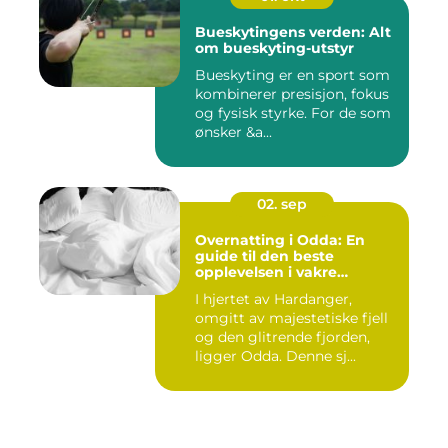
Bueskytingens verden: Alt
om bueskyting-utstyr
Bueskyting er en sport som
kombinerer presisjon, fokus
og fysisk styrke. For de som
ønsker &a...
02. sep
Overnatting i Odda: En
guide til den beste
opplevelsen i vakre
Hardanger
I hjertet av Hardanger,
omgitt av majestetiske fjell
og den glitrende fjorden,
ligger Odda. Denne sj...