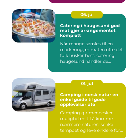
06. jul
Catering i haugesund god
mat gjør arrangementet
komplett
Når mange samles til en
markering, er maten ofte det
folk husker best. catering
haugesund handler de...
01. jul
Camping i norsk natur en
enkel guide til gode
opplevelser ute
Camping gir mennesker
muligheten til å komme
nærmere naturen, senke
tempoet og leve enklere for
en s...