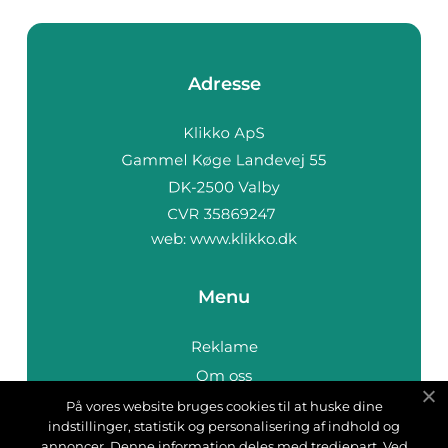
Adresse
web:
www.klikko.dk
Menu
Reklame
Om oss
Cookies
På vores website bruges cookies til at huske dine
indstillinger, statistik og personalisering af indhold og
Kontakt Oss
annoncer. Denne information deles med tredjepart. Ved