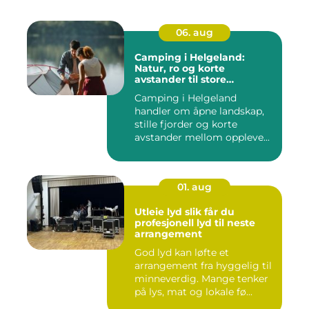
06. aug
Camping i Helgeland:
Natur, ro og korte
avstander til store
opplevelser
Camping i Helgeland
handler om åpne landskap,
stille fjorder og korte
avstander mellom oppleve...
01. aug
Utleie lyd slik får du
profesjonell lyd til neste
arrangement
God lyd kan løfte et
arrangement fra hyggelig til
minneverdig. Mange tenker
på lys, mat og lokale fø...