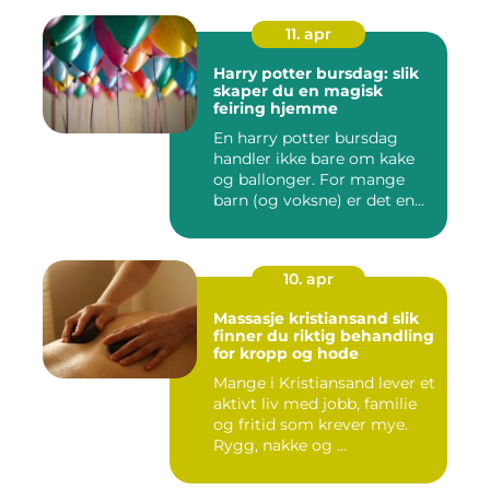
11. apr
Harry potter bursdag: slik
skaper du en magisk
feiring hjemme
En harry potter bursdag
handler ikke bare om kake
og ballonger. For mange
barn (og voksne) er det en...
10. apr
Massasje kristiansand slik
finner du riktig behandling
for kropp og hode
Mange i Kristiansand lever et
aktivt liv med jobb, familie
og fritid som krever mye.
Rygg, nakke og ...