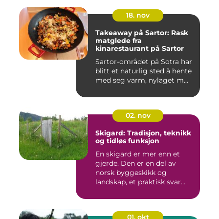
18. nov
Takeaway på Sartor: Rask
matglede fra
kinarestaurant på Sartor
Sartor-området på Sotra har
blitt et naturlig sted å hente
med seg varm, nylaget m...
02. nov
Skigard: Tradisjon, teknikk
og tidløs funksjon
En skigard er mer enn et
gjerde. Den er en del av
norsk byggeskikk og
landskap, et praktisk svar
p&a...
01. okt