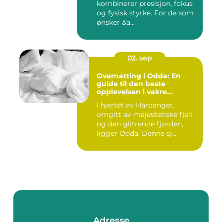
kombinerer presisjon, fokus
og fysisk styrke. For de som
ønsker &a...
02. sep
Overnatting i Odda: En
guide til den beste
opplevelsen i vakre
Hardanger
I hjertet av Hardanger,
omgitt av majestetiske fjell
og den glitrende fjorden,
ligger Odda. Denne sj...
Adresse