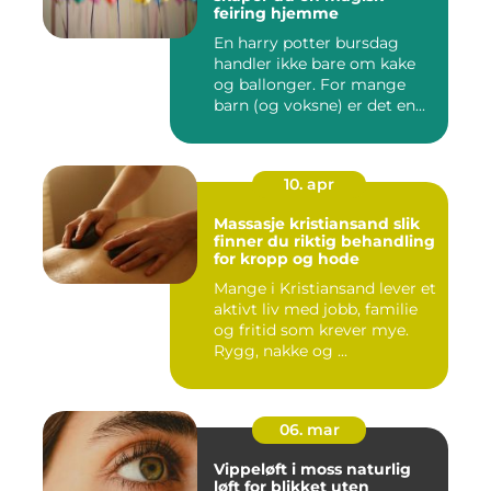
feiring hjemme
En harry potter bursdag
handler ikke bare om kake
og ballonger. For mange
barn (og voksne) er det en...
10. apr
Massasje kristiansand slik
finner du riktig behandling
for kropp og hode
Mange i Kristiansand lever et
aktivt liv med jobb, familie
og fritid som krever mye.
Rygg, nakke og ...
06. mar
Vippeløft i moss naturlig
løft for blikket uten