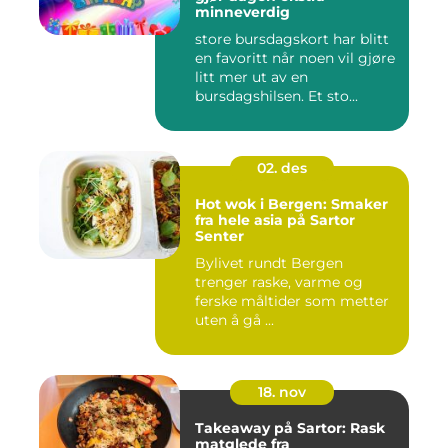
minneverdig
store bursdagskort har blitt
en favoritt når noen vil gjøre
litt mer ut av en
bursdagshilsen. Et sto...
02. des
Hot wok i Bergen: Smaker
fra hele asia på Sartor
Senter
Bylivet rundt Bergen
trenger raske, varme og
ferske måltider som metter
uten å gå ...
18. nov
Takeaway på Sartor: Rask
matglede fra