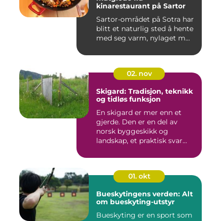
kinarestaurant på Sartor
Sartor-området på Sotra har
blitt et naturlig sted å hente
med seg varm, nylaget m...
02. nov
Skigard: Tradisjon, teknikk
og tidløs funksjon
En skigard er mer enn et
gjerde. Den er en del av
norsk byggeskikk og
landskap, et praktisk svar
p&a...
01. okt
Bueskytingens verden: Alt
om bueskyting-utstyr
Bueskyting er en sport som