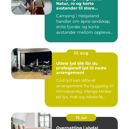
Natur, ro og korte
avstander til store
opplevelser
Camping i Helgeland
handler om åpne landskap,
stille fjorder og korte
avstander mellom oppleve...
01. aug
Utleie lyd slik får du
profesjonell lyd til neste
arrangement
God lyd kan løfte et
arrangement fra hyggelig til
minneverdig. Mange tenker
på lys, mat og lokale fø...
15. jul
Overnatting i alvdal