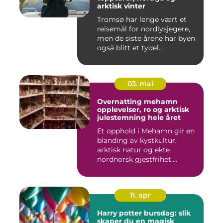
arktisk vinter
Tromsø har lenge vært et
reisemål for nordlysjegere,
men de siste årene har byen
også blitt et tydel...
03. mai
Overnatting mehamn
opplevelser, ro og arktisk
julestemning hele året
Et opphold i Mehamn gir en
blanding av kystkultur,
arktisk natur og ekte
nordnorsk gjestfrihet.
Mang...
11. apr
Harry potter bursdag: slik
skaper du en magisk