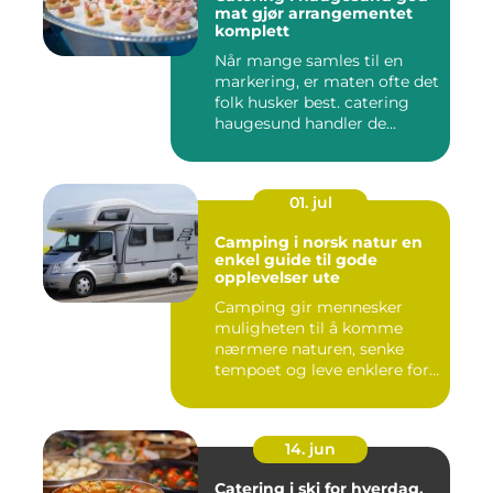
mat gjør arrangementet
komplett
Når mange samles til en
markering, er maten ofte det
folk husker best. catering
haugesund handler de...
01. jul
Camping i norsk natur en
enkel guide til gode
opplevelser ute
Camping gir mennesker
muligheten til å komme
nærmere naturen, senke
tempoet og leve enklere for
en s...
14. jun
Catering i ski for hverdag,