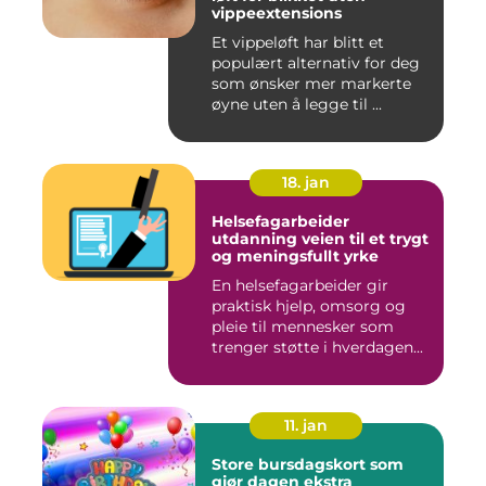
vippeextensions
Et vippeløft har blitt et
populært alternativ for deg
som ønsker mer markerte
øyne uten å legge til ...
18. jan
Helsefagarbeider
utdanning veien til et trygt
og meningsfullt yrke
En helsefagarbeider gir
praktisk hjelp, omsorg og
pleie til mennesker som
trenger støtte i hverdagen...
11. jan
Store bursdagskort som
gjør dagen ekstra