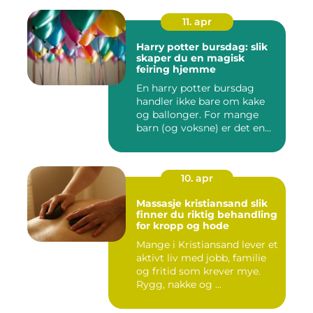
11. apr
Harry potter bursdag: slik
skaper du en magisk
feiring hjemme
En harry potter bursdag
handler ikke bare om kake
og ballonger. For mange
barn (og voksne) er det en...
10. apr
Massasje kristiansand slik
finner du riktig behandling
for kropp og hode
Mange i Kristiansand lever et
aktivt liv med jobb, familie
og fritid som krever mye.
Rygg, nakke og ...