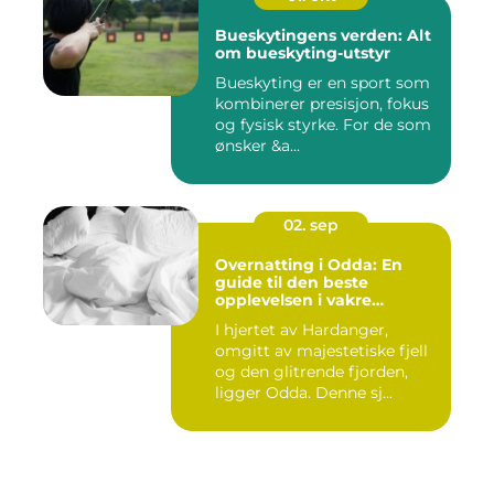
Bueskytingens verden: Alt
om bueskyting-utstyr
Bueskyting er en sport som
kombinerer presisjon, fokus
og fysisk styrke. For de som
ønsker &a...
02. sep
Overnatting i Odda: En
guide til den beste
opplevelsen i vakre
Hardanger
I hjertet av Hardanger,
omgitt av majestetiske fjell
og den glitrende fjorden,
ligger Odda. Denne sj...