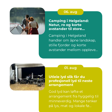
06. aug
Camping i Helgeland:
Natur, ro og korte
avstander til store
opplevelser
Camping i Helgeland
handler om åpne landskap,
stille fjorder og korte
avstander mellom oppleve...
01. aug
Utleie lyd slik får du
profesjonell lyd til neste
arrangement
God lyd kan løfte et
arrangement fra hyggelig til
minneverdig. Mange tenker
på lys, mat og lokale fø...