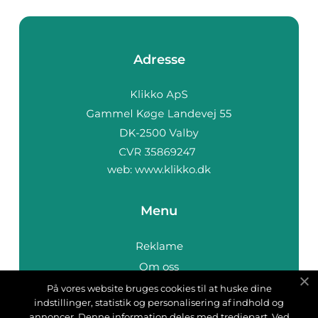
Adresse
web:
www.klikko.dk
Menu
Reklame
Om oss
Cookies
På vores website bruges cookies til at huske dine
indstillinger, statistik og personalisering af indhold og
Kontakt Oss
annoncer. Denne information deles med tredjepart. Ved