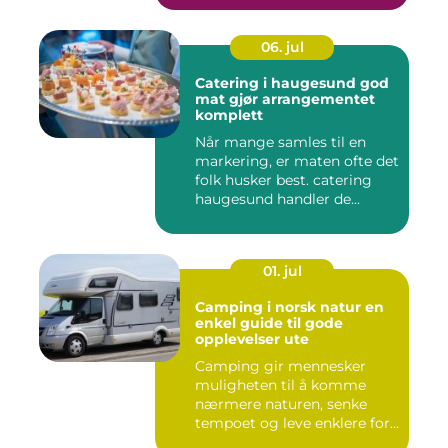
06. jul
Catering i haugesund god
mat gjør arrangementet
komplett
Når mange samles til en
markering, er maten ofte det
folk husker best. catering
haugesund handler de...
01. jul
Camping i norsk natur en
enkel guide til gode
opplevelser ute
Camping gir mennesker
muligheten til å komme
nærmere naturen, senke
tempoet og leve enklere for
en s...