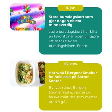
11. jan
Store bursdagskort som
gjør dagen ekstra
minneverdig
store bursdagskort har blitt
en favoritt når noen vil gjøre
litt mer ut av en
bursdagshilsen. Et sto...
02. des
Hot wok i Bergen: Smaker
fra hele asia på Sartor
Senter
Bylivet rundt Bergen
trenger raske, varme og
ferske måltider som metter
uten å gå ...