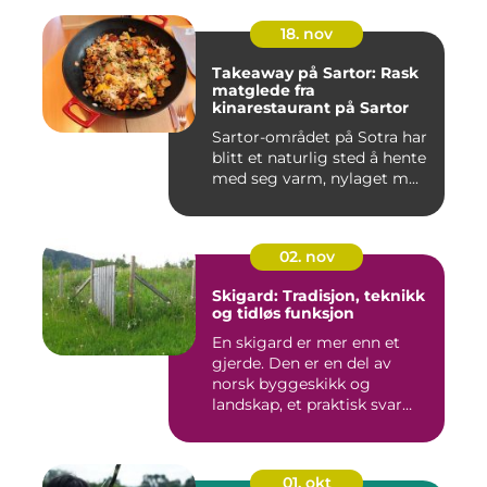
18. nov
Takeaway på Sartor: Rask
matglede fra
kinarestaurant på Sartor
Sartor-området på Sotra har
blitt et naturlig sted å hente
med seg varm, nylaget m...
02. nov
Skigard: Tradisjon, teknikk
og tidløs funksjon
En skigard er mer enn et
gjerde. Den er en del av
norsk byggeskikk og
landskap, et praktisk svar
p&a...
01. okt