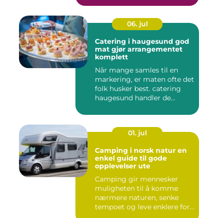
06. jul
Catering i haugesund god
mat gjør arrangementet
komplett
Når mange samles til en
markering, er maten ofte det
folk husker best. catering
haugesund handler de...
01. jul
Camping i norsk natur en
enkel guide til gode
opplevelser ute
Camping gir mennesker
muligheten til å komme
nærmere naturen, senke
tempoet og leve enklere for
en s...