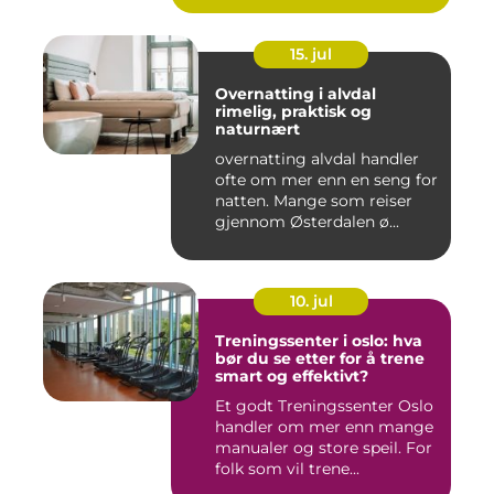
15. jul
Overnatting i alvdal
rimelig, praktisk og
naturnært
overnatting alvdal handler
ofte om mer enn en seng for
natten. Mange som reiser
gjennom Østerdalen ø...
10. jul
Treningssenter i oslo: hva
bør du se etter for å trene
smart og effektivt?
Et godt Treningssenter Oslo
handler om mer enn mange
manualer og store speil. For
folk som vil trene...