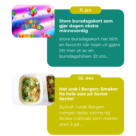
11. jan
Store bursdagskort som
gjør dagen ekstra
minneverdig
store bursdagskort har blitt
en favoritt når noen vil gjøre
litt mer ut av en
bursdagshilsen. Et sto...
02. des
Hot wok i Bergen: Smaker
fra hele asia på Sartor
Senter
Bylivet rundt Bergen
trenger raske, varme og
ferske måltider som metter
uten å gå ...