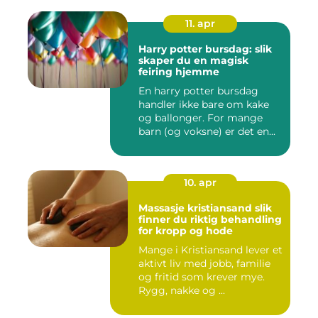
11. apr
Harry potter bursdag: slik
skaper du en magisk
feiring hjemme
En harry potter bursdag
handler ikke bare om kake
og ballonger. For mange
barn (og voksne) er det en...
10. apr
Massasje kristiansand slik
finner du riktig behandling
for kropp og hode
Mange i Kristiansand lever et
aktivt liv med jobb, familie
og fritid som krever mye.
Rygg, nakke og ...