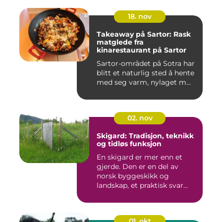
18. nov
Takeaway på Sartor: Rask
matglede fra
kinarestaurant på Sartor
Sartor-området på Sotra har
blitt et naturlig sted å hente
med seg varm, nylaget m...
02. nov
Skigard: Tradisjon, teknikk
og tidløs funksjon
En skigard er mer enn et
gjerde. Den er en del av
norsk byggeskikk og
landskap, et praktisk svar
p&a...
01. okt