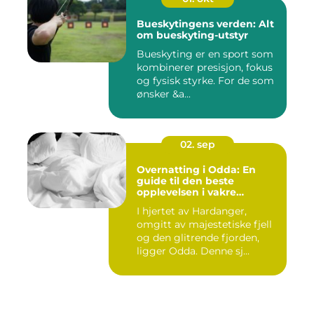
Bueskytingens verden: Alt
om bueskyting-utstyr
Bueskyting er en sport som
kombinerer presisjon, fokus
og fysisk styrke. For de som
ønsker &a...
02. sep
Overnatting i Odda: En
guide til den beste
opplevelsen i vakre
Hardanger
I hjertet av Hardanger,
omgitt av majestetiske fjell
og den glitrende fjorden,
ligger Odda. Denne sj...