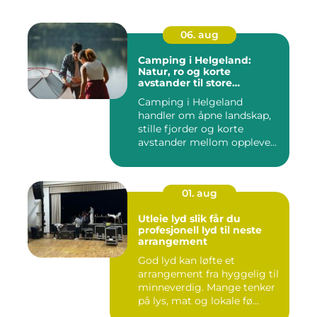
06. aug
Camping i Helgeland:
Natur, ro og korte
avstander til store
opplevelser
Camping i Helgeland
handler om åpne landskap,
stille fjorder og korte
avstander mellom oppleve...
01. aug
Utleie lyd slik får du
profesjonell lyd til neste
arrangement
God lyd kan løfte et
arrangement fra hyggelig til
minneverdig. Mange tenker
på lys, mat og lokale fø...