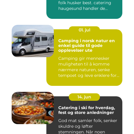
folk husker best. catering
haugesund handler de...
01. jul
Camping i norsk natur en
enkel guide til gode
opplevelser ute
Camping gir mennesker
muligheten til å komme
nærmere naturen, senke
tempoet og leve enklere for
en s...
14. jun
Catering i ski for hverdag,
fest og store anledninger
God mat samler folk, senker
skuldre og løfter
stemningen. Når noen