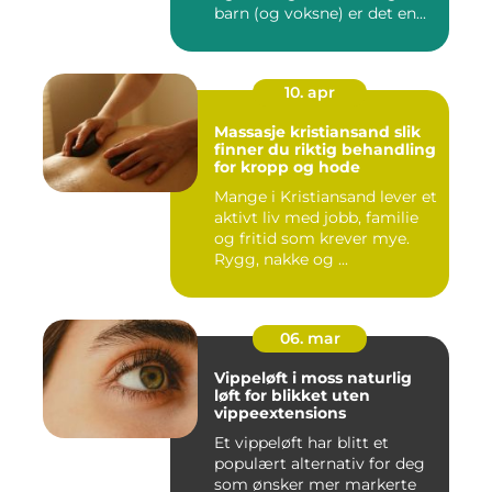
barn (og voksne) er det en...
10. apr
Massasje kristiansand slik
finner du riktig behandling
for kropp og hode
Mange i Kristiansand lever et
aktivt liv med jobb, familie
og fritid som krever mye.
Rygg, nakke og ...
06. mar
Vippeløft i moss naturlig
løft for blikket uten
vippeextensions
Et vippeløft har blitt et
populært alternativ for deg
som ønsker mer markerte