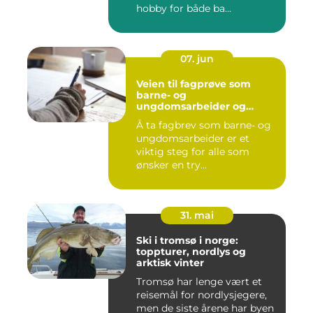
hobby for både ba...
07. jun
Veien til fagprøve som
barne- og
ungdomsarbeider og
barne- og
Å ta fagbrev som barne- og
ungdomsarbeiderfaget VG1
ungdomsarbeider er et
viktig steg for alle som
ønsker en try...
31. mai
Ski i tromsø i norge:
toppturer, nordlys og
arktisk vinter
Tromsø har lenge vært et
reisemål for nordlysjegere,
men de siste årene har byen