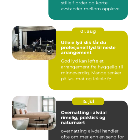
stille fjorder og korte
avstander mellom oppleve...
01. aug
Utleie lyd slik får du
profesjonell lyd til neste
arrangement
God lyd kan løfte et
arrangement fra hyggelig til
minneverdig. Mange tenker
på lys, mat og lokale fø...
15. jul
Overnatting i alvdal
rimelig, praktisk og
naturnært
overnatting alvdal handler
ofte om mer enn en seng for