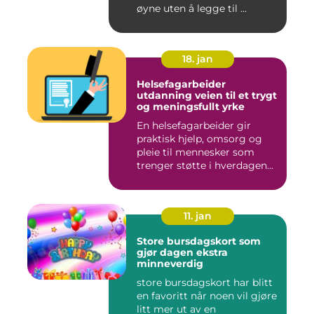
øyne uten å legge til ...
18. jan
Helsefagarbeider
utdanning veien til et trygt
og meningsfullt yrke
En helsefagarbeider gir
praktisk hjelp, omsorg og
pleie til mennesker som
trenger støtte i hverdagen...
11. jan
Store bursdagskort som
gjør dagen ekstra
minneverdig
store bursdagskort har blitt
en favoritt når noen vil gjøre
litt mer ut av en