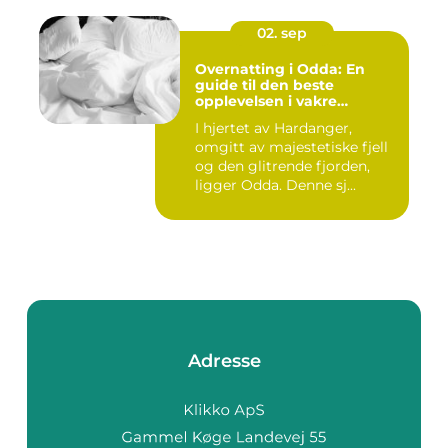
02. sep
Overnatting i Odda: En
guide til den beste
opplevelsen i vakre
Hardanger
I hjertet av Hardanger,
omgitt av majestetiske fjell
og den glitrende fjorden,
ligger Odda. Denne sj...
Adresse