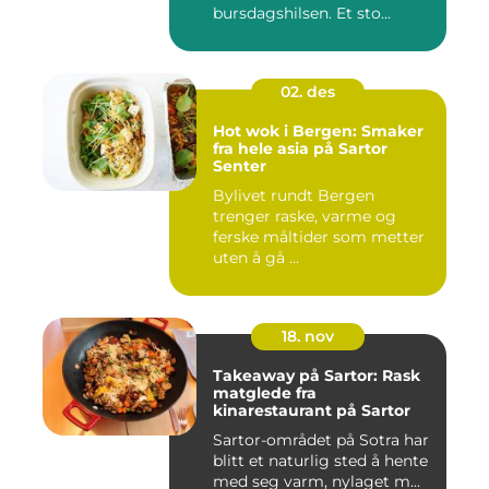
bursdagshilsen. Et sto...
02. des
Hot wok i Bergen: Smaker
fra hele asia på Sartor
Senter
Bylivet rundt Bergen
trenger raske, varme og
ferske måltider som metter
uten å gå ...
18. nov
Takeaway på Sartor: Rask
matglede fra
kinarestaurant på Sartor
Sartor-området på Sotra har
blitt et naturlig sted å hente
med seg varm, nylaget m...