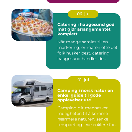
06. jul
Catering i haugesund god
mat gjør arrangementet
komplett
Når mange samles til en
markering, er maten ofte det
folk husker best. catering
haugesund handler de...
01. jul
Camping i norsk natur en
enkel guide til gode
opplevelser ute
Camping gir mennesker
muligheten til å komme
nærmere naturen, senke
tempoet og leve enklere for
en s...