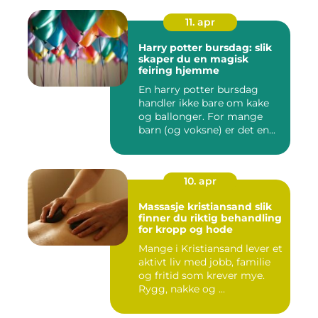
11. apr
Harry potter bursdag: slik
skaper du en magisk
feiring hjemme
En harry potter bursdag
handler ikke bare om kake
og ballonger. For mange
barn (og voksne) er det en...
10. apr
Massasje kristiansand slik
finner du riktig behandling
for kropp og hode
Mange i Kristiansand lever et
aktivt liv med jobb, familie
og fritid som krever mye.
Rygg, nakke og ...