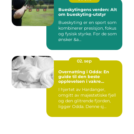
Bueskytingens verden: Alt
om bueskyting-utstyr
Bueskyting er en sport som
kombinerer presisjon, fokus
og fysisk styrke. For de som
ønsker &a...
02. sep
Overnatting i Odda: En
guide til den beste
opplevelsen i vakre
Hardanger
I hjertet av Hardanger,
omgitt av majestetiske fjell
og den glitrende fjorden,
ligger Odda. Denne sj...