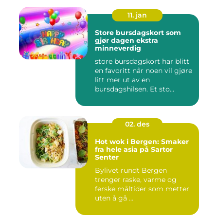
11. jan
Store bursdagskort som
gjør dagen ekstra
minneverdig
store bursdagskort har blitt
en favoritt når noen vil gjøre
litt mer ut av en
bursdagshilsen. Et sto...
02. des
Hot wok i Bergen: Smaker
fra hele asia på Sartor
Senter
Bylivet rundt Bergen
trenger raske, varme og
ferske måltider som metter
uten å gå ...