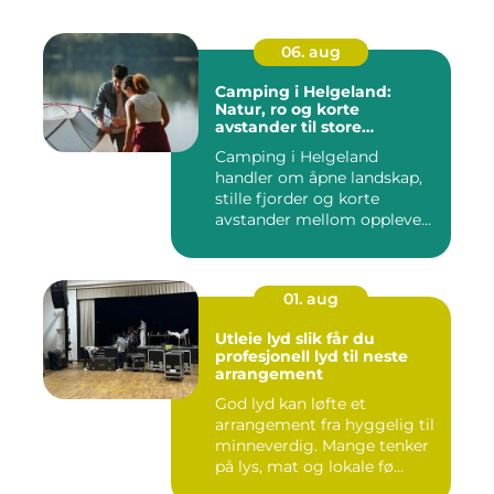
06. aug
Camping i Helgeland:
Natur, ro og korte
avstander til store
opplevelser
Camping i Helgeland
handler om åpne landskap,
stille fjorder og korte
avstander mellom oppleve...
01. aug
Utleie lyd slik får du
profesjonell lyd til neste
arrangement
God lyd kan løfte et
arrangement fra hyggelig til
minneverdig. Mange tenker
på lys, mat og lokale fø...