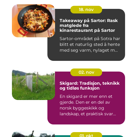
18. nov
Takeaway på Sartor: Rask
matglede fra
kinarestaurant på Sartor
Sartor-området på Sotra har
blitt et naturlig sted å hente
med seg varm, nylaget m...
02. nov
Skigard: Tradisjon, teknikk
og tidløs funksjon
En skigard er mer enn et
gjerde. Den er en del av
norsk byggeskikk og
landskap, et praktisk svar
p&a...
01. okt