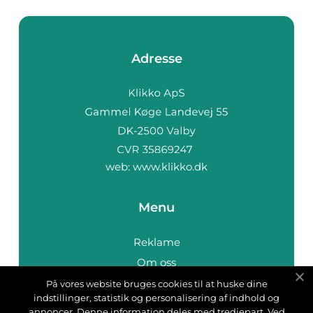
Adresse
web:
www.klikko.dk
Menu
Reklame
Om oss
Cookies
På vores website bruges cookies til at huske dine
indstillinger, statistik og personalisering af indhold og
Kontakt Oss
annoncer. Denne information deles med tredjepart. Ved