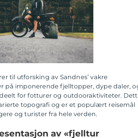
rer til utforsking av Sandnes’ vakre
r på imponerende fjelltopper, dype daler, o
ideelt for fotturer og outdooraktiviteter. Det
arierte topografi og er et populært reisemål
ere og turister fra hele verden.
sentasjon av «fjelltur