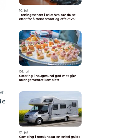
10. jul
Treningssenter i oslo: hva bør du se
etter for å trene smart og effektivt?
06. jul
Catering i haugesund god mat gjør
arrangementet komplett
r,
de
01. jul
Camping i norsk natur en enkel guide