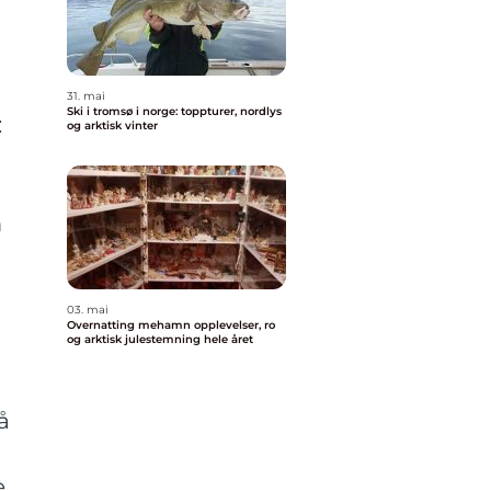
31. mai
Ski i tromsø i norge: toppturer, nordlys
:
og arktisk vinter
m
03. mai
Overnatting mehamn opplevelser, ro
og arktisk julestemning hele året
å
e