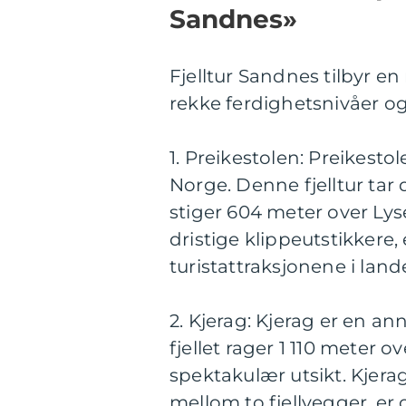
Sandnes»
Fjelltur Sandnes tilbyr en
rekke ferdighetsnivåer og
1. Preikestolen: Preikesto
Norge. Denne fjelltur tar
stiger 604 meter over Ly
dristige klippeutstikkere
turistattraksjonene i land
2. Kjerag: Kjerag er en a
fjellet rager 1 110 meter o
spektakulær utsikt. Kjerag
mellom to fjellvegger, er