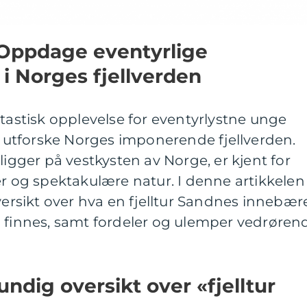
 Oppdage eventyrlige
 i Norges fjellverden
ntastisk opplevelse for eventyrlystne unge
utforske Norges imponerende fjellverden.
ger på vestkysten av Norge, er kjent for
er og spektakulære natur. I denne artikkelen
versikt over hva en fjelltur Sandnes innebære
m finnes, samt fordeler og ulemper vedrøren
ndig oversikt over «fjelltur