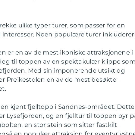
 rekke ulike typer turer, som passer for en
 interesser. Noen populære turer inkluderer
len er en av de mest ikoniske attraksjonene i
 deg til toppen av en spektakulær klippe so
sefjorden. Med sin imponerende utsikt og
, er Preikestolen en av de mest besøkte
et.
nnen kjent fjelltopp i Sandnes-området. Dette
ver Lysefjorden, og en fjelltur til toppen byr p
bolten, en stor stein som sitter fastkilt
 også en populær attraksjon for eventyrlystn