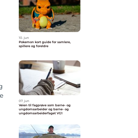
10. jun
Pokemon kort guide for samlere,
spillere og foreldre
g
te
07. jun
Veien til fagprøve som barne- og
ungdomsarbeider og barne- og
ungdomsarbeiderfaget VG1