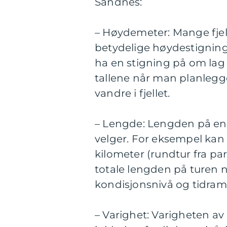
Sandnes:
– Høydemeter: Mange fje
betydelige høydestigninge
ha en stigning på om lag 3
tallene når man planlegger
vandre i fjellet.
– Lengde: Lengden på en f
velger. For eksempel kan e
kilometer (rundtur fra pa
totale lengden på turen 
kondisjonsnivå og tidramm
– Varighet: Varigheten av 