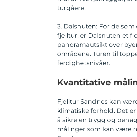
turgåere.
3. Dalsnuten: For de som 
fjelltur, er Dalsnuten et fl
panoramautsikt over by
områdene. Turen til toppe
ferdighetsnivåer.
Kvantitative måli
Fjelltur Sandnes kan vær
klimatiske forhold. Det er
å sikre en trygg og behag
målinger som kan være rel