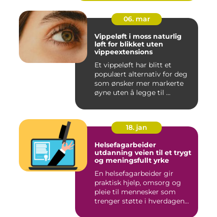
06. mar
Vippeløft i moss naturlig
løft for blikket uten
vippeextensions
Et vippeløft har blitt et
populært alternativ for deg
som ønsker mer markerte
øyne uten å legge til ...
18. jan
Helsefagarbeider
utdanning veien til et trygt
og meningsfullt yrke
En helsefagarbeider gir
praktisk hjelp, omsorg og
pleie til mennesker som
trenger støtte i hverdagen...