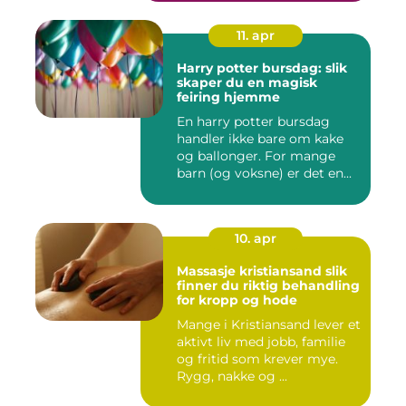
11. apr
Harry potter bursdag: slik
skaper du en magisk
feiring hjemme
En harry potter bursdag
handler ikke bare om kake
og ballonger. For mange
barn (og voksne) er det en...
10. apr
Massasje kristiansand slik
finner du riktig behandling
for kropp og hode
Mange i Kristiansand lever et
aktivt liv med jobb, familie
og fritid som krever mye.
Rygg, nakke og ...