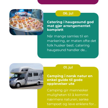
06. jul
Catering i haugesund god
mat gjør arrangementet
komplett
Når mange samles til en
markering, er maten ofte det
folk husker best. catering
haugesund handler de...
01. jul
Camping i norsk natur en
enkel guide til gode
opplevelser ute
Camping gir mennesker
muligheten til å komme
nærmere naturen, senke
tempoet og leve enklere for