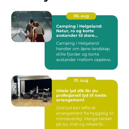
06. aug
Camping i Helgeland:
Natur, ro og korte
avstander til store
opplevelser
Camping i Helgeland
handler om åpne landskap,
stille fjorder og korte
avstander mellom oppleve...
01. aug
Utleie lyd slik får du
profesjonell lyd til neste
arrangement
God lyd kan løfte et
arrangement fra hyggelig til
minneverdig. Mange tenker
på lys, mat og lokale fø...