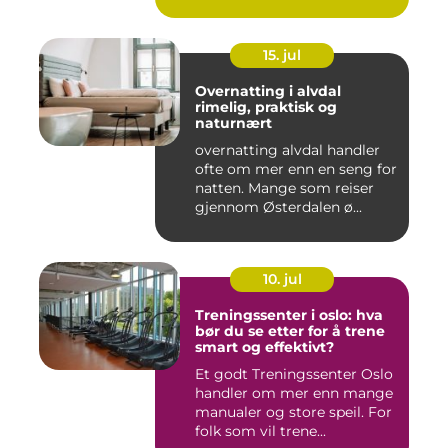
15. jul
Overnatting i alvdal
rimelig, praktisk og
naturnært
overnatting alvdal handler
ofte om mer enn en seng for
natten. Mange som reiser
gjennom Østerdalen ø...
10. jul
Treningssenter i oslo: hva
bør du se etter for å trene
smart og effektivt?
Et godt Treningssenter Oslo
handler om mer enn mange
manualer og store speil. For
folk som vil trene...