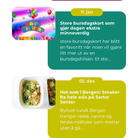
11. jan
Store bursdagskort som
gjør dagen ekstra
minneverdig
store bursdagskort har blitt
en favoritt når noen vil gjøre
litt mer ut av en
bursdagshilsen. Et sto...
02. des
Hot wok i Bergen: Smaker
fra hele asia på Sartor
Senter
Bylivet rundt Bergen
trenger raske, varme og
ferske måltider som metter
uten å gå ...