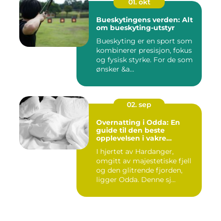
01. okt
Bueskytingens verden: Alt
om bueskyting-utstyr
Bueskyting er en sport som
kombinerer presisjon, fokus
og fysisk styrke. For de som
ønsker &a...
02. sep
Overnatting i Odda: En
guide til den beste
opplevelsen i vakre
Hardanger
I hjertet av Hardanger,
omgitt av majestetiske fjell
og den glitrende fjorden,
ligger Odda. Denne sj...