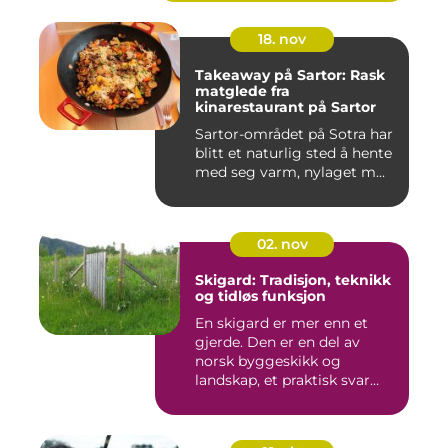
18. nov
Takeaway på Sartor: Rask
matglede fra
kinarestaurant på Sartor
Sartor-området på Sotra har
blitt et naturlig sted å hente
med seg varm, nylaget m...
02. nov
Skigard: Tradisjon, teknikk
og tidløs funksjon
En skigard er mer enn et
gjerde. Den er en del av
norsk byggeskikk og
landskap, et praktisk svar
p&a...