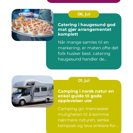
06. jul
Catering i haugesund god
mat gjør arrangementet
komplett
Når mange samles til en
markering, er maten ofte det
folk husker best. catering
haugesund handler de...
01. jul
Camping i norsk natur en
enkel guide til gode
opplevelser ute
Camping gir mennesker
muligheten til å komme
nærmere naturen, senke
tempoet og leve enklere for
en s...