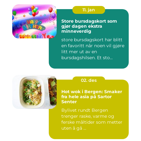
11. jan
Store bursdagskort som
gjør dagen ekstra
minneverdig
store bursdagskort har blitt
en favoritt når noen vil gjøre
litt mer ut av en
bursdagshilsen. Et sto...
02. des
Hot wok i Bergen: Smaker
fra hele asia på Sartor
Senter
Bylivet rundt Bergen
trenger raske, varme og
ferske måltider som metter
uten å gå ...