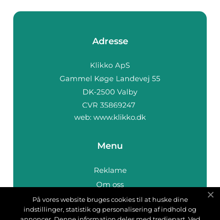
Adresse
web:
www.klikko.dk
Menu
Reklame
Om oss
Cookies
På vores website bruges cookies til at huske dine
indstillinger, statistik og personalisering af indhold og
Kontakt Oss
annoncer. Denne information deles med tredjepart. Ved