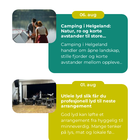
06. aug
Camping i Helgeland:
Natur, ro og korte
avstander til store
opplevelser
Camping i Helgeland
handler om åpne landskap,
stille fjorder og korte
avstander mellom oppleve...
01. aug
Utleie lyd slik får du
profesjonell lyd til neste
arrangement
God lyd kan løfte et
arrangement fra hyggelig til
minneverdig. Mange tenker
på lys, mat og lokale fø...