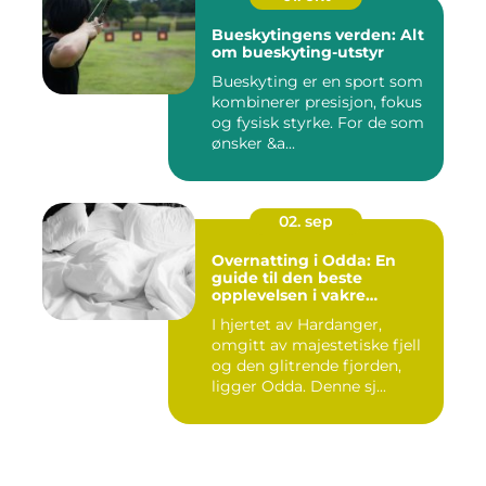
Bueskytingens verden: Alt
om bueskyting-utstyr
Bueskyting er en sport som
kombinerer presisjon, fokus
og fysisk styrke. For de som
ønsker &a...
02. sep
Overnatting i Odda: En
guide til den beste
opplevelsen i vakre
Hardanger
I hjertet av Hardanger,
omgitt av majestetiske fjell
og den glitrende fjorden,
ligger Odda. Denne sj...