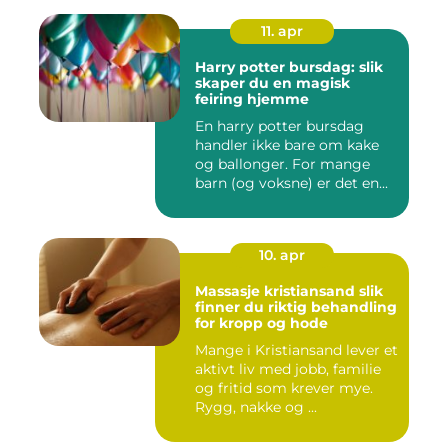
11. apr
Harry potter bursdag: slik
skaper du en magisk
feiring hjemme
En harry potter bursdag
handler ikke bare om kake
og ballonger. For mange
barn (og voksne) er det en...
10. apr
Massasje kristiansand slik
finner du riktig behandling
for kropp og hode
Mange i Kristiansand lever et
aktivt liv med jobb, familie
og fritid som krever mye.
Rygg, nakke og ...