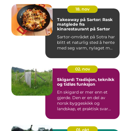
18. nov
Takeaway på Sartor: Rask
matglede fra
kinarestaurant på Sartor
Sartor-området på Sotra har
blitt et naturlig sted å hente
med seg varm, nylaget m...
02. nov
Skigard: Tradisjon, teknikk
og tidløs funksjon
En skigard er mer enn et
gjerde. Den er en del av
norsk byggeskikk og
landskap, et praktisk svar
p&a...
01. okt