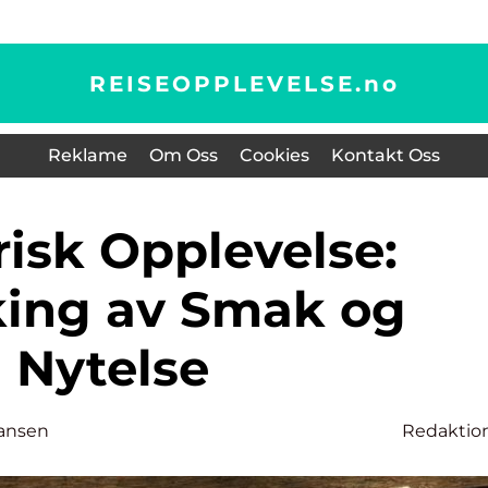
REISEOPPLEVELSE.
no
Reklame
Om Oss
Cookies
Kontakt Oss
king av Smak og
Nytelse
ansen
Redaktio