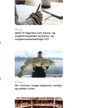
07. jun
Veien til fagprøve som barne- og
ungdomsarbeider og barne- og
ungdomsarbeiderfaget VG1
m
e
31. mai
r
Ski i tromsø i norge: toppturer, nordlys
og arktisk vinter