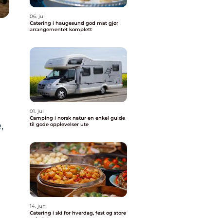
06. jul
Catering i haugesund god mat gjør
arrangementet komplett
01. jul
Camping i norsk natur en enkel guide
,
til gode opplevelser ute
14. jun
Catering i ski for hverdag, fest og store