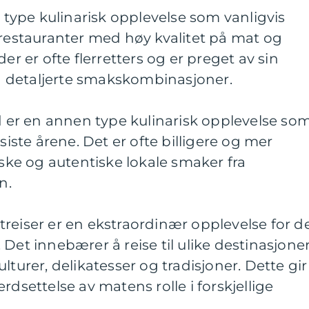
n type kulinarisk opplevelse som vanligvis
 restauranter med høy kvalitet på mat og
er er ofte flerretters og er preget av sin
 detaljerte smakskombinasjoner.
od er en annen type kulinarisk opplevelse so
siste årene. Det er ofte billigere og mer
iske og autentiske lokale smaker fra
n.
reiser er en ekstraordinær opplevelse for d
Det innebærer å reise til ulike destinasjone
lturer, delikatesser og tradisjoner. Dette gir
rdsettelse av matens rolle i forskjellige