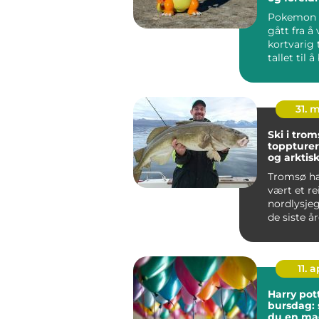
Pokemon k
gått fra å
kortvarig 
tallet til å
hobby for 
31. 
Ski i trom
toppturer
og arktisk
Tromsø ha
vært et re
nordlysje
de siste å
byen også 
tydel...
11. a
Harry pot
bursdag: 
du en mag