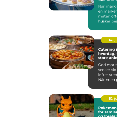
komplett
Når mange
en marker
maten ofte
husker bes
haugesund
de...
14. 
Catering i
hverdag, 
store anl
God mat s
senker sk
løfter st
Når noen 
selskap i 
...
10. 
Pokemon kor
for samler
og foreld