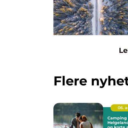
Le
Flere nyhe
06. 
Camping 
Helgeland
og korte 