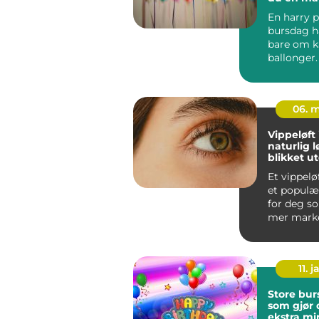
hjemme
En harry p
bursdag h
bare om k
ballonger
barn (og v
det en...
06. 
Vippeløft
naturlig lø
blikket u
vippeexte
Et vippeløf
et populær
for deg s
mer marke
uten å legge
11. j
Store bur
som gjør
ekstra mi