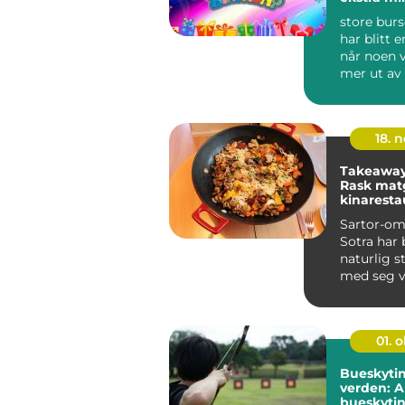
store bur
har blitt e
når noen vi
mer ut av
bursdagshi
sto...
18. 
Takeaway 
Rask matg
kinaresta
Sartor
Sartor-om
Sotra har b
naturlig s
med seg 
nylaget m.
01. 
Bueskyti
verden: A
bueskytin