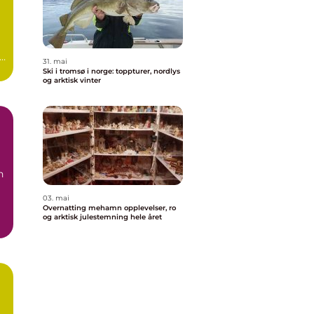
a
31. mai
Ski i tromsø i norge: toppturer, nordlys
og arktisk vinter
g
n
03. mai
Overnatting mehamn opplevelser, ro
og arktisk julestemning hele året
.