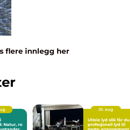
s flere innlegg her
ter
aug
01. aug
i
Utleie lyd slik får du
: Natur, ro
profesjonell lyd til
avstander
neste arrangement