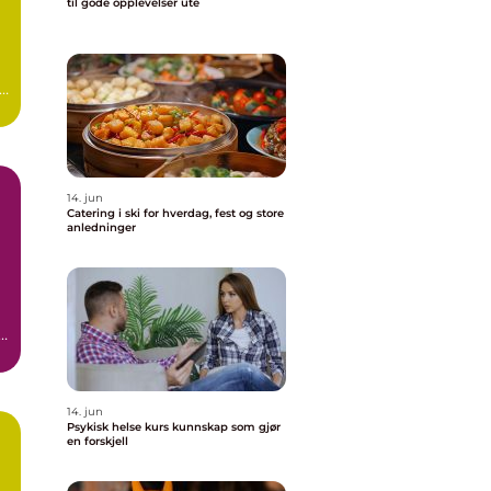
til gode opplevelser ute
g
14. jun
Catering i ski for hverdag, fest og store
anledninger
14. jun
Psykisk helse kurs kunnskap som gjør
en forskjell