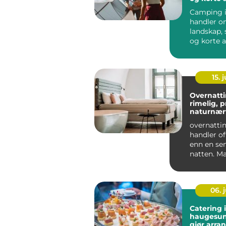
til store 
Camping i
handler o
landskap, s
og korte 
mellom op
15. j
Overnatti
rimelig, p
naturnær
overnattin
handler o
enn en se
natten. M
reiser gj
Østerdalen
06. j
Catering i
haugesund god
gjør arr