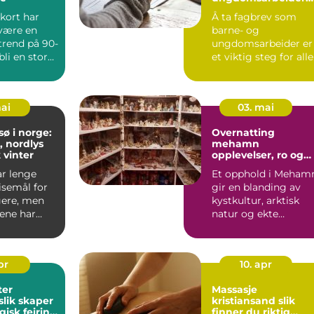
og barne- og
ort har
Å ta fagbrev som
ungdomsarbeiderf
 være en
barne- og
get VG1
trend på 90-
ungdomsarbeider er
 bli en stor
et viktig steg for alle
både ba...
som ønsker en try...
mai
03. mai
sø i norge:
Overnatting
, nordlys
mehamn
 vinter
opplevelser, ro og
arktisk julestemnin
r lenge
Et opphold i Meham
hele året
isemål for
gir en blanding av
gere, men
kystkultur, arktisk
rene har
natur og ekte
blitt et
nordnorsk gjestfrihet
Mang...
pr
10. apr
ter
Massasje
slik skaper
kristiansand slik
isk feiring
finner du riktig