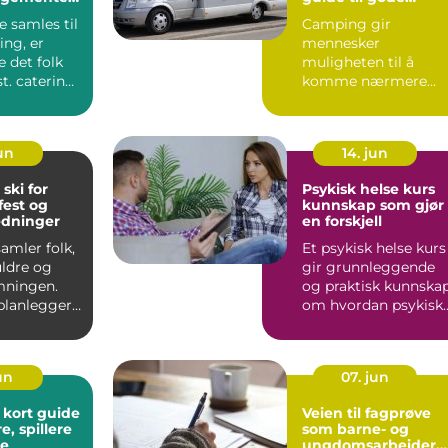
opplevelser ute
 samles til
Camping gir
ing, er
mennesker
 det folk
muligheten til å
t. catering
komme nærmere
 handler
naturen, senke
tempoet og leve
enklere for en s...
jun
14. jun
 ski for
Psykisk helse kurs
fest og
kunnskap som gjør
edninger
en forskjell
amler folk,
Et psykisk helse kurs
uldre og
gir grunnleggende
emningen.
og praktisk kunnska
planlegger
om hvordan psykisk
Ski, merkes
helse utvikler seg, ...
jun
07. jun
t guide
Veien til fagprøve
e, spillere
som barne- og
re
ungdomsarbeider