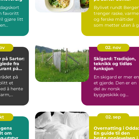
sdagskort
Bylivet rundt Berge
n favoritt
trenger raske, varme
l gjøre litt
og ferske måltider
 en
som metter uten å 
lsen. Et
...
nov
02. nov
på Sartor:
Skigard: Tradisjon,
lede fra
teknikk og tidløs
urant på
funksjon
rådet på
En skigard er mer e
litt et
et gjerde. Den er en
ted å hente
del av norsk
varm,
byggeskikk og
..
landskap, et praktisk
svar p&a...
okt
02. sep
ngens
Overnatting i Odda
lt om
En guide til den
g-utstyr
beste opplevelsen i