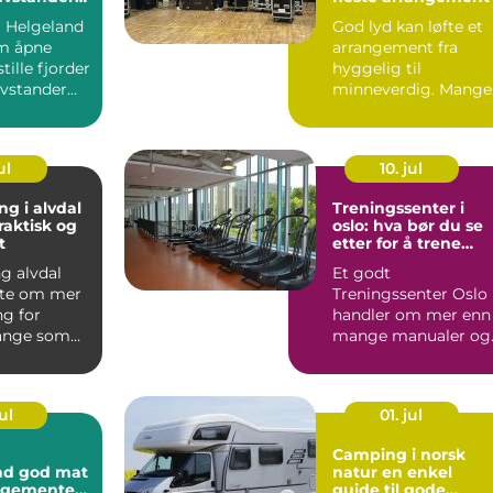
opplevelser
 Helgeland
God lyd kan løfte et
m åpne
arrangement fra
tille fjorder
hyggelig til
avstander
minneverdig. Mange
pleve...
tenker på lys, mat o
lokale fø...
ul
10. jul
ng i alvdal
Treningssenter i
raktisk og
oslo: hva bør du se
t
etter for å trene
smart og effektivt?
g alvdal
Et godt
fte om mer
Treningssenter Oslo
ng for
handler om mer enn
ange som
mange manualer og
ennom
store speil. For folk
 ø...
som vil trene...
ul
01. jul
Camping i norsk
 mat
natur en enkel
angementet
guide til gode