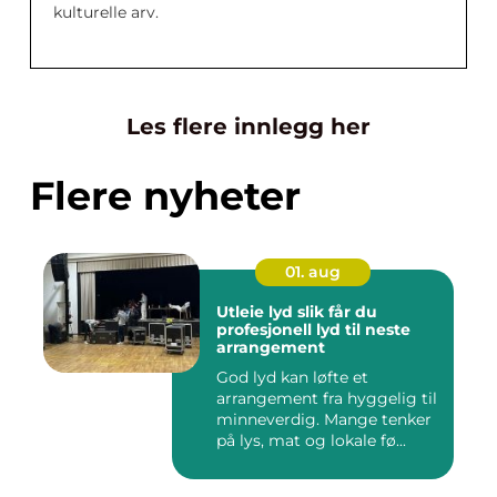
kulturelle arv.
Les flere innlegg her
Flere nyheter
01. aug
Utleie lyd slik får du
profesjonell lyd til neste
arrangement
God lyd kan løfte et
arrangement fra hyggelig til
minneverdig. Mange tenker
på lys, mat og lokale fø...