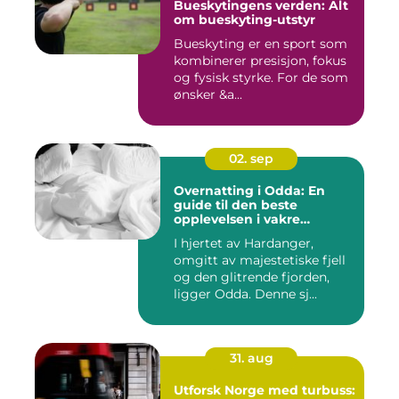
Bueskytingens verden: Alt
om bueskyting-utstyr
Bueskyting er en sport som
kombinerer presisjon, fokus
og fysisk styrke. For de som
ønsker &a...
02. sep
Overnatting i Odda: En
guide til den beste
opplevelsen i vakre
Hardanger
I hjertet av Hardanger,
omgitt av majestetiske fjell
og den glitrende fjorden,
ligger Odda. Denne sj...
31. aug
Utforsk Norge med turbuss: