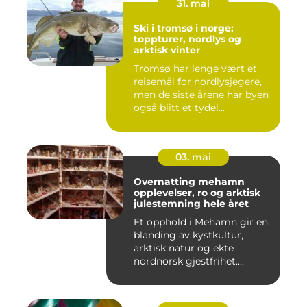
31. mai
Ski i tromsø i norge:
toppturer, nordlys og
arktisk vinter
Tromsø har lenge vært et
reisemål for nordlysjegere,
men de siste årene har byen
også blitt et tydel...
03. mai
Overnatting mehamn
opplevelser, ro og arktisk
julestemning hele året
Et opphold i Mehamn gir en
blanding av kystkultur,
arktisk natur og ekte
nordnorsk gjestfrihet.
Mang...