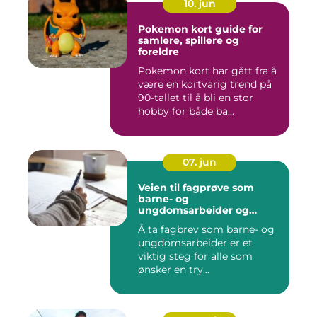
10. jun
Pokemon kort guide for
samlere, spillere og
foreldre
Pokemon kort har gått fra å
være en kortvarig trend på
90-tallet til å bli en stor
hobby for både ba...
07. jun
Veien til fagprøve som
barne- og
ungdomsarbeider og
barne- og
Å ta fagbrev som barne- og
ungdomsarbeiderfaget VG1
ungdomsarbeider er et
viktig steg for alle som
ønsker en try...