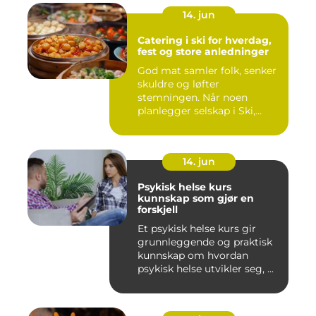
14. jun
Catering i ski for hverdag,
fest og store anledninger
God mat samler folk, senker
skuldre og løfter
stemningen. Når noen
planlegger selskap i Ski,
merkes ...
14. jun
Psykisk helse kurs
kunnskap som gjør en
forskjell
Et psykisk helse kurs gir
grunnleggende og praktisk
kunnskap om hvordan
psykisk helse utvikler seg, ...