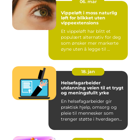
06. mar
Vippeløft i moss naturlig
løft for blikket uten
vippeextensions
Et vippeløft har blitt et
populært alternativ for deg
som ønsker mer markerte
øyne uten å legge til ...
18. jan
Helsefagarbeider
utdanning veien til et trygt
og meningsfullt yrke
En helsefagarbeider gir
praktisk hjelp, omsorg og
pleie til mennesker som
trenger støtte i hverdagen...