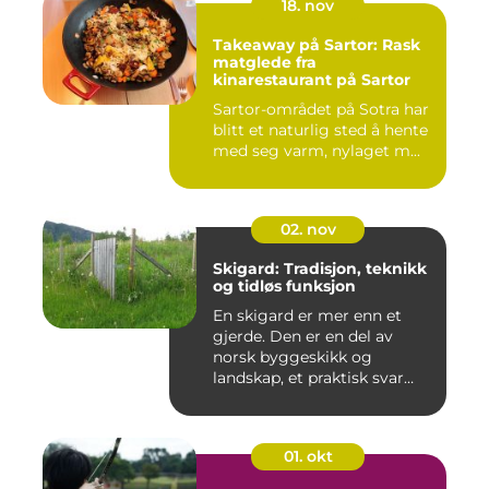
18. nov
Takeaway på Sartor: Rask
matglede fra
kinarestaurant på Sartor
Sartor-området på Sotra har
blitt et naturlig sted å hente
med seg varm, nylaget m...
02. nov
Skigard: Tradisjon, teknikk
og tidløs funksjon
En skigard er mer enn et
gjerde. Den er en del av
norsk byggeskikk og
landskap, et praktisk svar
p&a...
01. okt