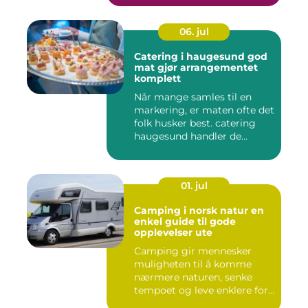
06. jul
Catering i haugesund god
mat gjør arrangementet
komplett
Når mange samles til en
markering, er maten ofte det
folk husker best. catering
haugesund handler de...
01. jul
Camping i norsk natur en
enkel guide til gode
opplevelser ute
Camping gir mennesker
muligheten til å komme
nærmere naturen, senke
tempoet og leve enklere for
en s...