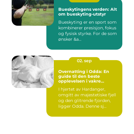
Bueskytingens verden: Alt
om bueskyting-utstyr
Bueskyting er en sport som
kombinerer presisjon, fokus
og fysisk styrke. For de som
ønsker &a...
02. sep
Overnatting i Odda: En
guide til den beste
opplevelsen i vakre
Hardanger
I hjertet av Hardanger,
omgitt av majestetiske fjell
og den glitrende fjorden,
ligger Odda. Denne sj...