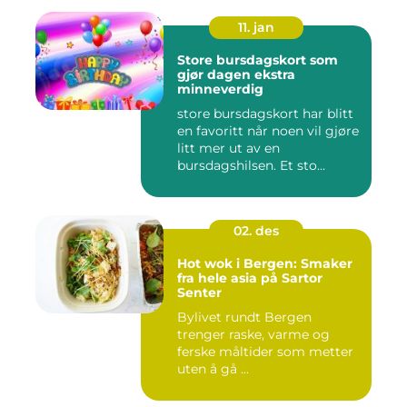
11. jan
Store bursdagskort som
gjør dagen ekstra
minneverdig
store bursdagskort har blitt
en favoritt når noen vil gjøre
litt mer ut av en
bursdagshilsen. Et sto...
02. des
Hot wok i Bergen: Smaker
fra hele asia på Sartor
Senter
Bylivet rundt Bergen
trenger raske, varme og
ferske måltider som metter
uten å gå ...