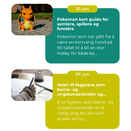
10. jun
Pokemon kort guide for
samlere, spillere og
foreldre
Pokemon kort har gått fra å
være en kortvarig trend på
90-tallet til å bli en stor
hobby for både ba...
07. jun
Veien til fagprøve som
barne- og
ungdomsarbeider og
barne- og
Å ta fagbrev som barne- og
ungdomsarbeiderfaget VG1
ungdomsarbeider er et
viktig steg for alle som
ønsker en try...