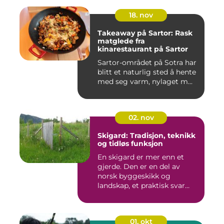
18. nov
Takeaway på Sartor: Rask
matglede fra
kinarestaurant på Sartor
Sartor-området på Sotra har
blitt et naturlig sted å hente
med seg varm, nylaget m...
02. nov
Skigard: Tradisjon, teknikk
og tidløs funksjon
En skigard er mer enn et
gjerde. Den er en del av
norsk byggeskikk og
landskap, et praktisk svar
p&a...
01. okt