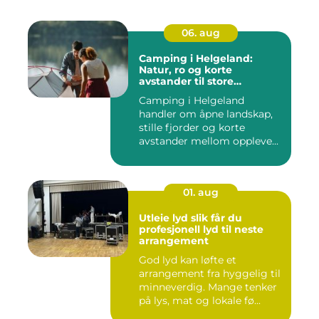
06. aug
Camping i Helgeland:
Natur, ro og korte
avstander til store
opplevelser
Camping i Helgeland
handler om åpne landskap,
stille fjorder og korte
avstander mellom oppleve...
01. aug
Utleie lyd slik får du
profesjonell lyd til neste
arrangement
God lyd kan løfte et
arrangement fra hyggelig til
minneverdig. Mange tenker
på lys, mat og lokale fø...