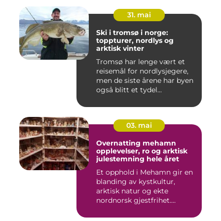
31. mai
Ski i tromsø i norge:
toppturer, nordlys og
arktisk vinter
Tromsø har lenge vært et
reisemål for nordlysjegere,
men de siste årene har byen
også blitt et tydel...
03. mai
Overnatting mehamn
opplevelser, ro og arktisk
julestemning hele året
Et opphold i Mehamn gir en
blanding av kystkultur,
arktisk natur og ekte
nordnorsk gjestfrihet.
Mang...