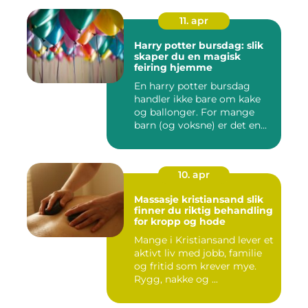
11. apr
Harry potter bursdag: slik
skaper du en magisk
feiring hjemme
En harry potter bursdag
handler ikke bare om kake
og ballonger. For mange
barn (og voksne) er det en...
10. apr
Massasje kristiansand slik
finner du riktig behandling
for kropp og hode
Mange i Kristiansand lever et
aktivt liv med jobb, familie
og fritid som krever mye.
Rygg, nakke og ...