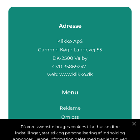
Adresse
web:
www.klikko.dk
Menu
Reklame
Om oss
Cookies
På vores website bruges cookies til at huske dine
indstillinger, statistik og personalisering af indhold og
Kontakt Oss
annoncer. Denne information deles med tredjepart. Ved