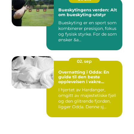
Bueskytingens verden: Alt
om bueskyting-utstyr
Bueskyting er en sport som
kombinerer presisjon, fokus
og fysisk styrke. For de som
ønsker &a...
02. sep
Overnatting i Odda: En
guide til den beste
opplevelsen i vakre
Hardanger
I hjertet av Hardanger,
omgitt av majestetiske fjell
og den glitrende fjorden,
ligger Odda. Denne sj...