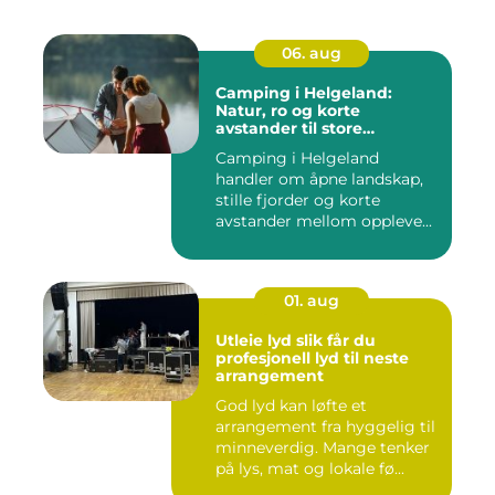
06. aug
Camping i Helgeland:
Natur, ro og korte
avstander til store
opplevelser
Camping i Helgeland
handler om åpne landskap,
stille fjorder og korte
avstander mellom oppleve...
01. aug
Utleie lyd slik får du
profesjonell lyd til neste
arrangement
God lyd kan løfte et
arrangement fra hyggelig til
minneverdig. Mange tenker
på lys, mat og lokale fø...