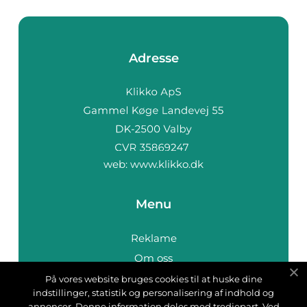
Adresse
web:
www.klikko.dk
Menu
Reklame
Om oss
Cookies
På vores website bruges cookies til at huske dine
indstillinger, statistik og personalisering af indhold og
Kontakt Oss
annoncer. Denne information deles med tredjepart. Ved