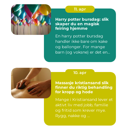
11. apr
Harry potter bursdag: slik
skaper du en magisk
feiring hjemme
En harry potter bursdag
handler ikke bare om kake
og ballonger. For mange
barn (og voksne) er det en...
10. apr
Massasje kristiansand slik
finner du riktig behandling
for kropp og hode
Mange i Kristiansand lever et
aktivt liv med jobb, familie
og fritid som krever mye.
Rygg, nakke og ...