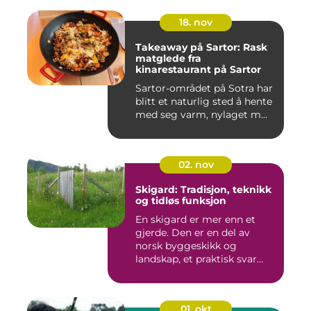
18. nov
Takeaway på Sartor: Rask
matglede fra
kinarestaurant på Sartor
Sartor-området på Sotra har
blitt et naturlig sted å hente
med seg varm, nylaget m...
02. nov
Skigard: Tradisjon, teknikk
og tidløs funksjon
En skigard er mer enn et
gjerde. Den er en del av
norsk byggeskikk og
landskap, et praktisk svar
p&a...
01. okt