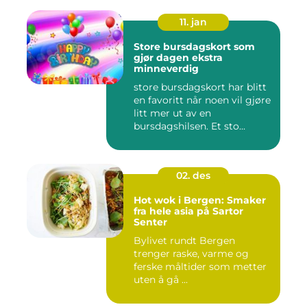
11. jan
Store bursdagskort som
gjør dagen ekstra
minneverdig
store bursdagskort har blitt
en favoritt når noen vil gjøre
litt mer ut av en
bursdagshilsen. Et sto...
02. des
Hot wok i Bergen: Smaker
fra hele asia på Sartor
Senter
Bylivet rundt Bergen
trenger raske, varme og
ferske måltider som metter
uten å gå ...