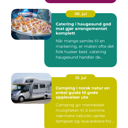
06. jul
Catering i haugesund god
mat gjør arrangementet
komplett
Når mange samles til en
markering, er maten ofte det
folk husker best. catering
haugesund handler de...
01. jul
Camping i norsk natur en
enkel guide til gode
opplevelser ute
Camping gir mennesker
muligheten til å komme
nærmere naturen, senke
tempoet og leve enklere for
en s...