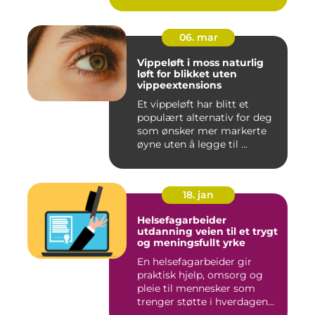
06. mar
Vippeløft i moss naturlig
løft for blikket uten
vippeextensions
Et vippeløft har blitt et
populært alternativ for deg
som ønsker mer markerte
øyne uten å legge til ...
18. jan
Helsefagarbeider
utdanning veien til et trygt
og meningsfullt yrke
En helsefagarbeider gir
praktisk hjelp, omsorg og
pleie til mennesker som
trenger støtte i hverdagen...