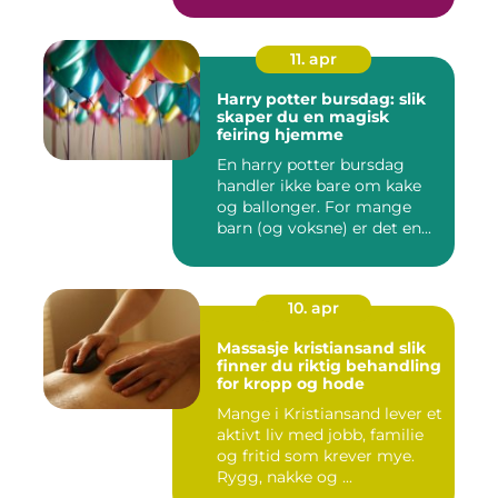
Mang...
11. apr
Harry potter bursdag: slik
skaper du en magisk
feiring hjemme
En harry potter bursdag
handler ikke bare om kake
og ballonger. For mange
barn (og voksne) er det en...
10. apr
Massasje kristiansand slik
finner du riktig behandling
for kropp og hode
Mange i Kristiansand lever et
aktivt liv med jobb, familie
og fritid som krever mye.
Rygg, nakke og ...