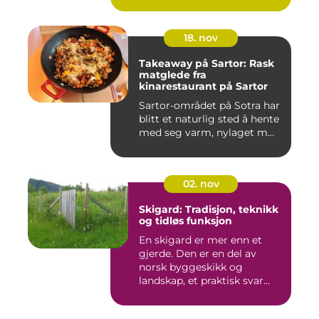
18. nov
Takeaway på Sartor: Rask
matglede fra
kinarestaurant på Sartor
Sartor-området på Sotra har
blitt et naturlig sted å hente
med seg varm, nylaget m...
02. nov
Skigard: Tradisjon, teknikk
og tidløs funksjon
En skigard er mer enn et
gjerde. Den er en del av
norsk byggeskikk og
landskap, et praktisk svar
p&a...