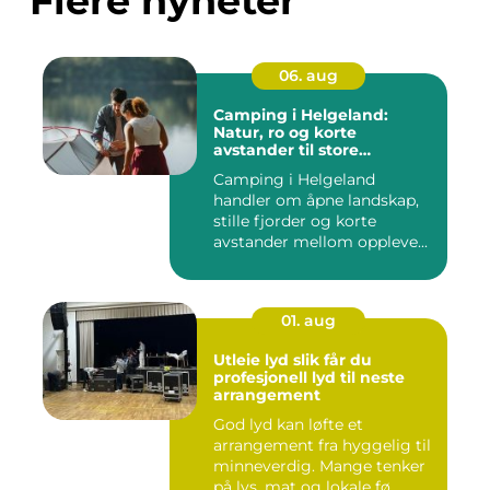
Flere nyheter
06. aug
Camping i Helgeland:
Natur, ro og korte
avstander til store
opplevelser
Camping i Helgeland
handler om åpne landskap,
stille fjorder og korte
avstander mellom oppleve...
01. aug
Utleie lyd slik får du
profesjonell lyd til neste
arrangement
God lyd kan løfte et
arrangement fra hyggelig til
minneverdig. Mange tenker
på lys, mat og lokale fø...