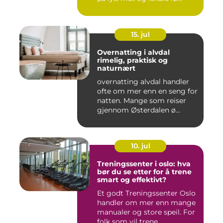
15. jul
Overnatting i alvdal
rimelig, praktisk og
naturnært
overnatting alvdal handler
ofte om mer enn en seng for
natten. Mange som reiser
gjennom Østerdalen ø...
10. jul
Treningssenter i oslo: hva
bør du se etter for å trene
smart og effektivt?
Et godt Treningssenter Oslo
handler om mer enn mange
manualer og store speil. For
folk som vil trene...