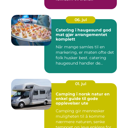
06. jul
Catering i haugesund god
mat gjør arrangementet
komplett
Når mange samles til en
markering, er maten ofte det
folk husker best. catering
haugesund handler de...
01. jul
Camping i norsk natur en
enkel guide til gode
opplevelser ute
Camping gir mennesker
muligheten til å komme
nærmere naturen, senke
tempoet og leve enklere for