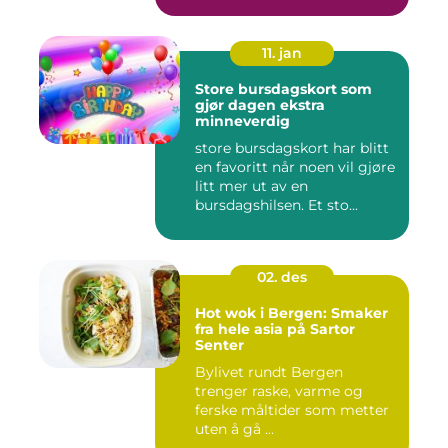
11. jan
Store bursdagskort som
gjør dagen ekstra
minneverdig
store bursdagskort har blitt
en favoritt når noen vil gjøre
litt mer ut av en
bursdagshilsen. Et sto...
02. des
Hot wok i Bergen: Smaker
fra hele asia på Sartor
Senter
Bylivet rundt Bergen
trenger raske, varme og
ferske måltider som metter
uten å gå ...