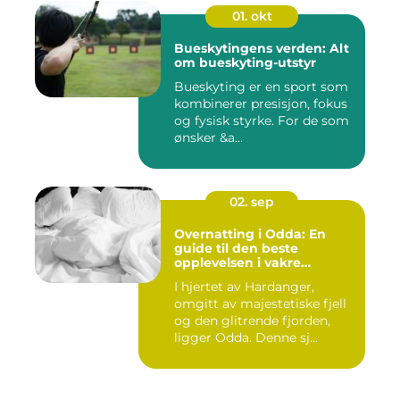
01. okt
Bueskytingens verden: Alt
om bueskyting-utstyr
Bueskyting er en sport som
kombinerer presisjon, fokus
og fysisk styrke. For de som
ønsker &a...
02. sep
Overnatting i Odda: En
guide til den beste
opplevelsen i vakre
Hardanger
I hjertet av Hardanger,
omgitt av majestetiske fjell
og den glitrende fjorden,
ligger Odda. Denne sj...