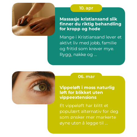
10. apr
Massasje kristiansand slik
finner du riktig behandling
for kropp og hode
Mange i Kristiansand lever et
aktivt liv med jobb, familie
og fritid som krever mye.
Rygg, nakke og ...
06. mar
Vippeløft i moss naturlig
løft for blikket uten
vippeextensions
Et vippeløft har blitt et
populært alternativ for deg
som ønsker mer markerte
øyne uten å legge til ...