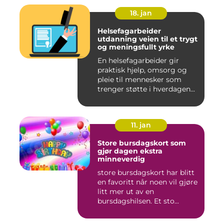
18. jan
Helsefagarbeider
utdanning veien til et trygt
og meningsfullt yrke
En helsefagarbeider gir
praktisk hjelp, omsorg og
pleie til mennesker som
trenger støtte i hverdagen...
11. jan
Store bursdagskort som
gjør dagen ekstra
minneverdig
store bursdagskort har blitt
en favoritt når noen vil gjøre
litt mer ut av en
bursdagshilsen. Et sto...