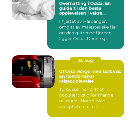
Overnatting i Odda: En
guide til den beste
opplevelsen i vakre
Hardanger
I hjertet av Hardanger,
omgitt av majestetiske fjell
og den glitrende fjorden,
ligger Odda. Denne sj...
31. aug
Utforsk Norge med turbuss:
En komfortabel
reiseopplevelse
Turbusser har blitt et
populært valg for mange
reisende i Norge. Med
muligheten til å sl...