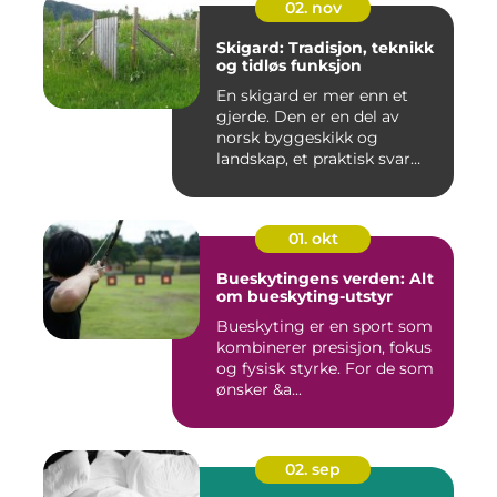
02. nov
Skigard: Tradisjon, teknikk
og tidløs funksjon
En skigard er mer enn et
gjerde. Den er en del av
norsk byggeskikk og
landskap, et praktisk svar
p&a...
01. okt
Bueskytingens verden: Alt
om bueskyting-utstyr
Bueskyting er en sport som
kombinerer presisjon, fokus
og fysisk styrke. For de som
ønsker &a...
02. sep