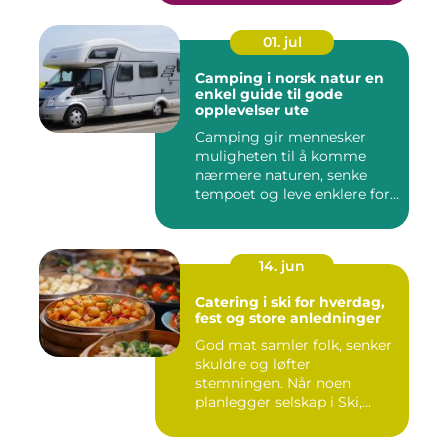
01. jul
Camping i norsk natur en
enkel guide til gode
opplevelser ute
Camping gir mennesker
muligheten til å komme
nærmere naturen, senke
tempoet og leve enklere for
en s...
14. jun
Catering i ski for hverdag,
fest og store anledninger
God mat samler folk, senker
skuldre og løfter
stemningen. Når noen
planlegger selskap i Ski,
merkes ...