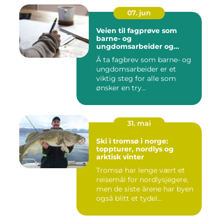
07. jun
Veien til fagprøve som
barne- og
ungdomsarbeider og
barne- og
Å ta fagbrev som barne- og
ungdomsarbeiderfaget VG1
ungdomsarbeider er et
viktig steg for alle som
ønsker en try...
31. mai
Ski i tromsø i norge:
toppturer, nordlys og
arktisk vinter
Tromsø har lenge vært et
reisemål for nordlysjegere,
men de siste årene har byen
også blitt et tydel...