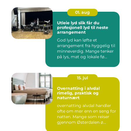
01. aug
Utleie lyd slik får du
profesjonell lyd til neste
arrangement
God lyd kan løfte et
arrangement fra hyggelig til
minneverdig. Mange tenker
på lys, mat og lokale fø...
15. jul
Overnatting i alvdal
rimelig, praktisk og
naturnært
overnatting alvdal handler
ofte om mer enn en seng for
natten. Mange som reiser
gjennom Østerdalen ø...