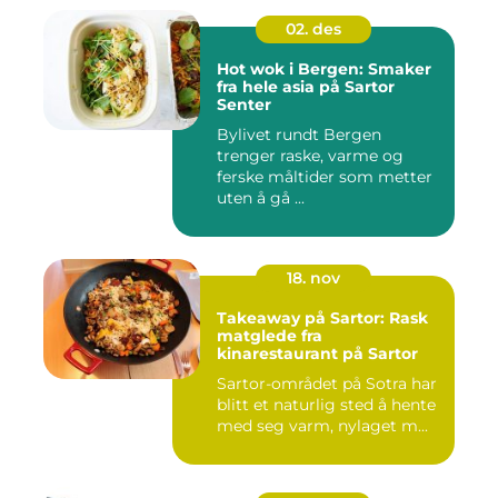
02. des
Hot wok i Bergen: Smaker
fra hele asia på Sartor
Senter
Bylivet rundt Bergen
trenger raske, varme og
ferske måltider som metter
uten å gå ...
18. nov
Takeaway på Sartor: Rask
matglede fra
kinarestaurant på Sartor
Sartor-området på Sotra har
blitt et naturlig sted å hente
med seg varm, nylaget m...