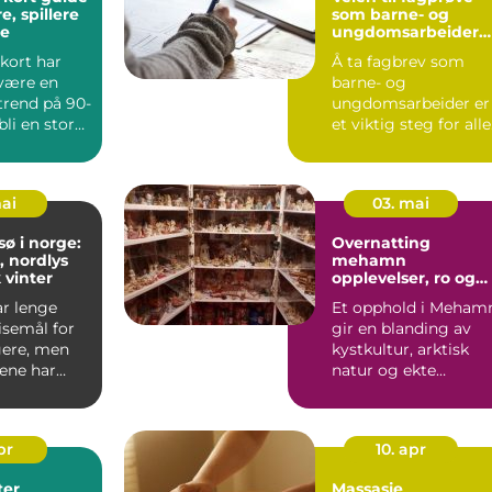
e, spillere
som barne- og
re
ungdomsarbeider
og barne- og
ort har
Å ta fagbrev som
ungdomsarbeiderf
 være en
barne- og
get VG1
trend på 90-
ungdomsarbeider er
 bli en stor
et viktig steg for alle
både ba...
som ønsker en try...
mai
03. mai
sø i norge:
Overnatting
, nordlys
mehamn
 vinter
opplevelser, ro og
arktisk julestemnin
r lenge
Et opphold i Meham
hele året
isemål for
gir en blanding av
gere, men
kystkultur, arktisk
rene har
natur og ekte
blitt et
nordnorsk gjestfrihet
Mang...
pr
10. apr
ter
Massasje