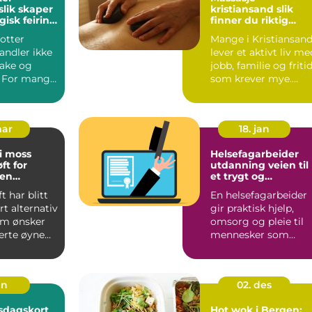
slik skaper
kristiansand slik
isk feiring
finner du riktig
behandling for
otter
Mange i Kristiansan
kropp og hode
andler ikke
lever et aktivt liv me
ake og
jobb, familie og friti
. For mange
som krever mye.
oksne) er
Rygg, nakke og ...
mar
18. jan
 i moss
Helsefagarbeider
ft for
utdanning veien til
ten
et trygt og
nsions
meningsfullt yrke
t har blitt
En helsefagarbeider
t alternativ
gir praktisk hjelp,
om ønsker
omsorg og pleie til
rte øyne
mennesker som
 til ...
trenger støtte i
hverdagen...
an
02. des
sdagskort
Hot wok i Bergen: