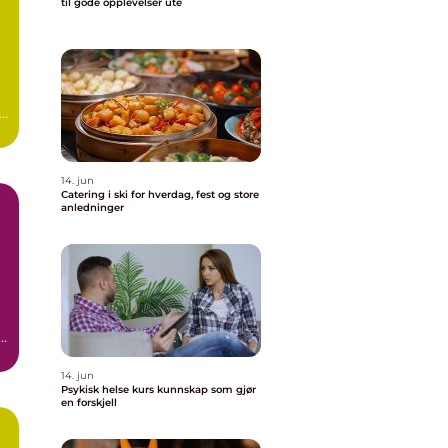
til gode opplevelser ute
g
14. jun
Catering i ski for hverdag, fest og store
anledninger
14. jun
Psykisk helse kurs kunnskap som gjør
en forskjell