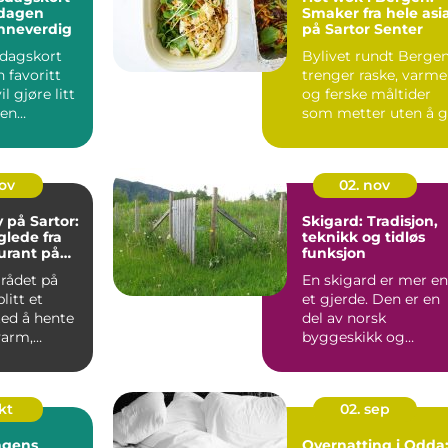
 dagen
Smaker fra hele asi
nneverdig
på Sartor Senter
sdagskort
Bylivet rundt Berge
n favoritt
trenger raske, varme
l gjøre litt
og ferske måltider
 en
som metter uten å 
lsen. Et
...
nov
02. nov
på Sartor:
Skigard: Tradisjon,
lede fra
teknikk og tidløs
urant på
funksjon
rådet på
En skigard er mer e
litt et
et gjerde. Den er en
ted å hente
del av norsk
varm,
byggeskikk og
..
landskap, et praktisk
svar p&a...
okt
02. sep
ngens
Overnatting i Odda