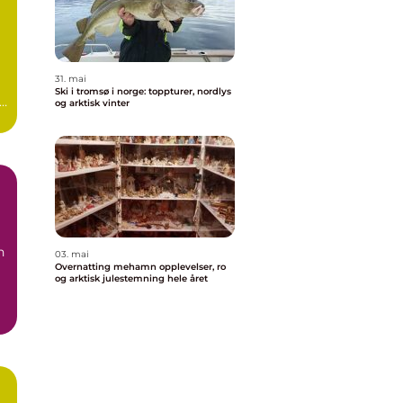
a
31. mai
Ski i tromsø i norge: toppturer, nordlys
og arktisk vinter
g
n
03. mai
Overnatting mehamn opplevelser, ro
og arktisk julestemning hele året
.