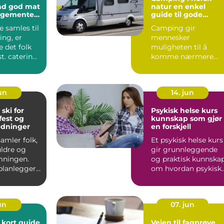
 mat
natur en enkel
angementet
guide til gode
opplevelser ute
 samles til
Camping gir
ing, er
mennesker
 det folk
muligheten til å
t. catering
komme nærmere
 handler
naturen, senke
tempoet og leve
enklere for en s...
jun
14. jun
 ski for
Psykisk helse kurs
fest og
kunnskap som gjør
edninger
en forskjell
amler folk,
Et psykisk helse kurs
uldre og
gir grunnleggende
emningen.
og praktisk kunnska
planlegger
om hvordan psykisk
Ski, merkes
helse utvikler seg, ...
jun
07. jun
t guide
Veien til fagprøve