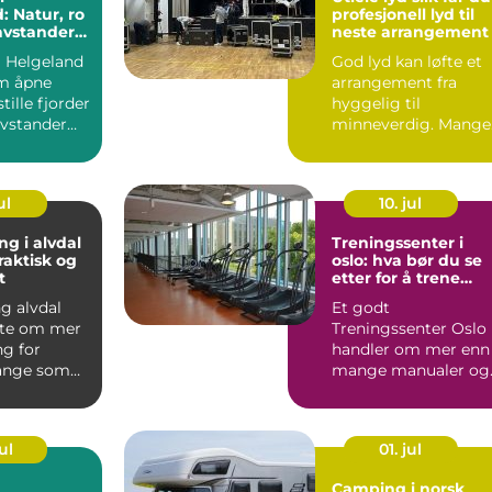
: Natur, ro
profesjonell lyd til
avstander
neste arrangement
opplevelser
 Helgeland
God lyd kan løfte et
m åpne
arrangement fra
tille fjorder
hyggelig til
avstander
minneverdig. Mange
pleve...
tenker på lys, mat o
lokale fø...
ul
10. jul
ng i alvdal
Treningssenter i
raktisk og
oslo: hva bør du se
t
etter for å trene
smart og effektivt?
g alvdal
Et godt
fte om mer
Treningssenter Oslo
ng for
handler om mer enn
ange som
mange manualer og
ennom
store speil. For folk
 ø...
som vil trene...
ul
01. jul
Camping i norsk