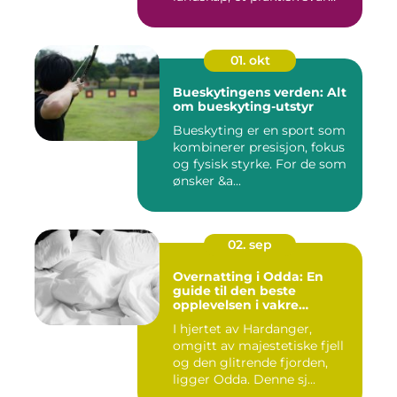
p&a...
01. okt
Bueskytingens verden: Alt
om bueskyting-utstyr
Bueskyting er en sport som
kombinerer presisjon, fokus
og fysisk styrke. For de som
ønsker &a...
02. sep
Overnatting i Odda: En
guide til den beste
opplevelsen i vakre
Hardanger
I hjertet av Hardanger,
omgitt av majestetiske fjell
og den glitrende fjorden,
ligger Odda. Denne sj...