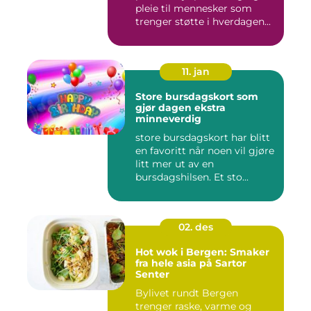
pleie til mennesker som
trenger støtte i hverdagen...
11. jan
Store bursdagskort som
gjør dagen ekstra
minneverdig
store bursdagskort har blitt
en favoritt når noen vil gjøre
litt mer ut av en
bursdagshilsen. Et sto...
02. des
Hot wok i Bergen: Smaker
fra hele asia på Sartor
Senter
Bylivet rundt Bergen
trenger raske, varme og