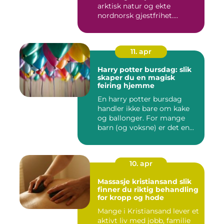
arktisk natur og ekte
nordnorsk gjestfrihet.
Mang...
11. apr
Harry potter bursdag: slik
skaper du en magisk
feiring hjemme
En harry potter bursdag
handler ikke bare om kake
og ballonger. For mange
barn (og voksne) er det en...
10. apr
Massasje kristiansand slik
finner du riktig behandling
for kropp og hode
Mange i Kristiansand lever et
aktivt liv med jobb, familie