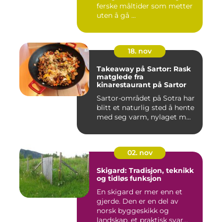
ferske måltider som metter
uten å gå ...
18. nov
Takeaway på Sartor: Rask
matglede fra
kinarestaurant på Sartor
Sartor-området på Sotra har
blitt et naturlig sted å hente
med seg varm, nylaget m...
02. nov
Skigard: Tradisjon, teknikk
og tidløs funksjon
En skigard er mer enn et
gjerde. Den er en del av
norsk byggeskikk og
landskap, et praktisk svar