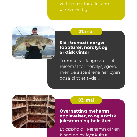
viktig steg for alle som
ønsker en try...
31. mai
Ski i tromsø i norge:
toppturer, nordlys og
arktisk vinter
Tromsø har lenge vært et
reisemål for nordlysjegere,
men de siste årene har byen
også blitt et tydel...
03. mai
Overnatting mehamn
opplevelser, ro og arktisk
julestemning hele året
Et opphold i Mehamn gir en
blanding av kystkultur,