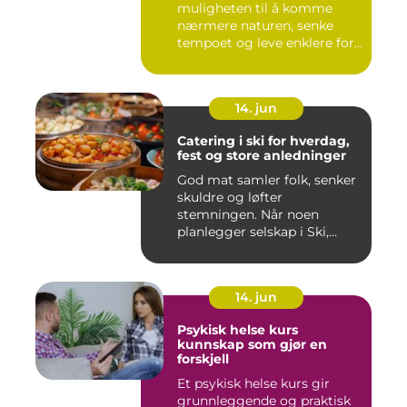
muligheten til å komme
nærmere naturen, senke
tempoet og leve enklere for
en s...
14. jun
Catering i ski for hverdag,
fest og store anledninger
God mat samler folk, senker
skuldre og løfter
stemningen. Når noen
planlegger selskap i Ski,
merkes ...
14. jun
Psykisk helse kurs
kunnskap som gjør en
forskjell
Et psykisk helse kurs gir
grunnleggende og praktisk