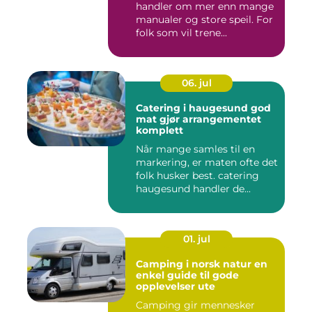
handler om mer enn mange
manualer og store speil. For
folk som vil trene...
06. jul
Catering i haugesund god
mat gjør arrangementet
komplett
Når mange samles til en
markering, er maten ofte det
folk husker best. catering
haugesund handler de...
01. jul
Camping i norsk natur en
enkel guide til gode
opplevelser ute
Camping gir mennesker