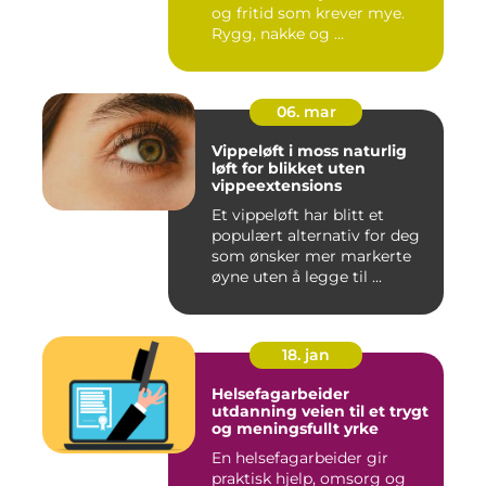
og fritid som krever mye.
Rygg, nakke og ...
06. mar
Vippeløft i moss naturlig
løft for blikket uten
vippeextensions
Et vippeløft har blitt et
populært alternativ for deg
som ønsker mer markerte
øyne uten å legge til ...
18. jan
Helsefagarbeider
utdanning veien til et trygt
og meningsfullt yrke
En helsefagarbeider gir
praktisk hjelp, omsorg og