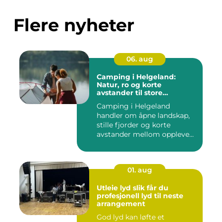
Flere nyheter
06. aug
Camping i Helgeland:
Natur, ro og korte
avstander til store
opplevelser
Camping i Helgeland
handler om åpne landskap,
stille fjorder og korte
avstander mellom oppleve...
01. aug
Utleie lyd slik får du
profesjonell lyd til neste
arrangement
God lyd kan løfte et