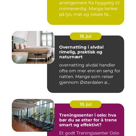
arrangement fra hyggelig til
minneverdig. Mange tenker
på lys, mat og lokale fø...
15. jul
Overnatting i alvdal
rimelig, praktisk og
naturnært
overnatting alvdal handler
ofte om mer enn en seng for
natten. Mange som reiser
gjennom Østerdalen ø...
10. jul
Treningssenter i oslo: hva
bør du se etter for å trene
smart og effektivt?
Et godt Treningssenter Oslo