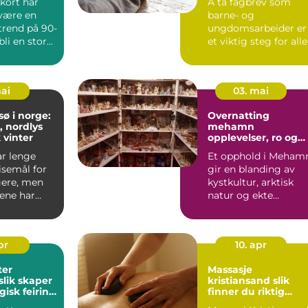
ort har
Å ta fagbrev som
ungdomsarbeiderf
 være en
barne- og
get VG1
trend på 90-
ungdomsarbeider er
 bli en stor
et viktig steg for alle
både ba...
som ønsker en try...
mai
03. mai
sø i norge:
Overnatting
, nordlys
mehamn
 vinter
opplevelser, ro og
arktisk julestemnin
r lenge
Et opphold i Meham
hele året
isemål for
gir en blanding av
gere, men
kystkultur, arktisk
rene har
natur og ekte
blitt et
nordnorsk gjestfrihet
Mang...
pr
10. apr
ter
Massasje
slik skaper
kristiansand slik
isk feiring
finner du riktig
behandling for