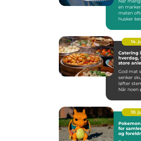
Når mange
en marker
maten ofte
husker bes
haugesund
de...
14. 
Catering i
hverdag, 
store anl
God mat s
senker sk
løfter st
Når noen 
selskap i 
...
10. 
Pokemon kor
for samler
og foreld