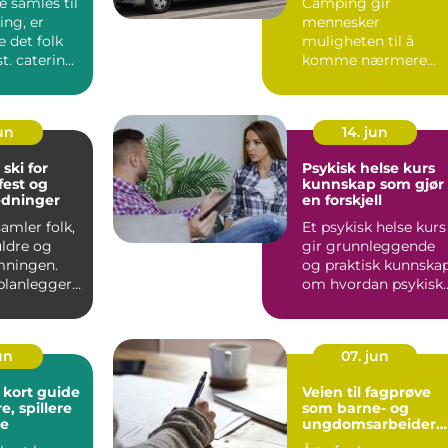
 samles til
Camping gir
ing, er
mennesker
 det folk
muligheten til å
t. catering
komme nærmere
 handler
naturen, senke
tempoet og leve
enklere for en s...
jun
14. jun
 ski for
Psykisk helse kurs
fest og
kunnskap som gjør
edninger
en forskjell
amler folk,
Et psykisk helse kurs
uldre og
gir grunnleggende
emningen.
og praktisk kunnska
planlegger
om hvordan psykisk
Ski, merkes
helse utvikler seg, ...
jun
07. jun
t guide
Veien til fagprøve
e, spillere
som barne- og
re
ungdomsarbeider
og barne- og