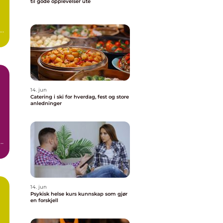
til gode opplevelser ute
g
14. jun
Catering i ski for hverdag, fest og store
anledninger
14. jun
Psykisk helse kurs kunnskap som gjør
en forskjell