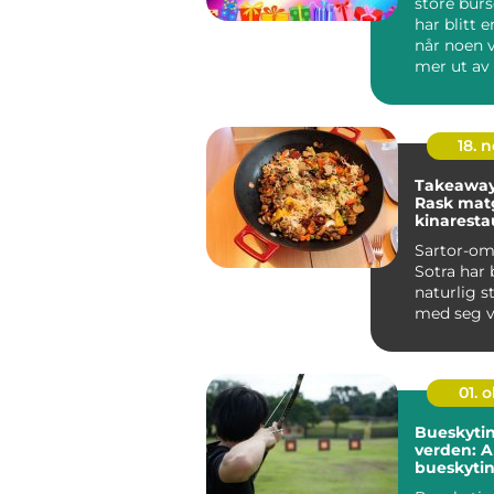
store bur
har blitt e
når noen vi
mer ut av
bursdagshi
sto...
18. 
Takeaway 
Rask matg
kinaresta
Sartor
Sartor-om
Sotra har b
naturlig s
med seg 
nylaget m.
01. 
Bueskyti
verden: A
bueskytin