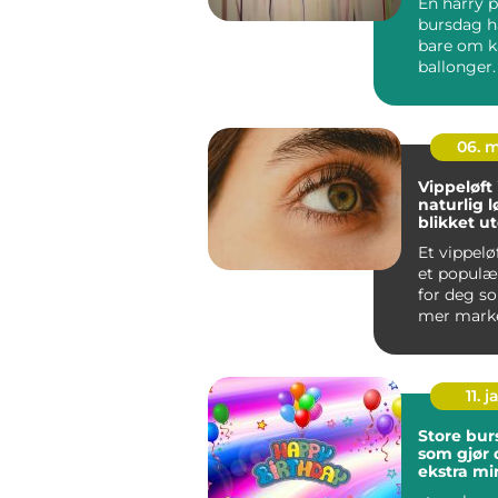
En harry p
bursdag h
bare om k
ballonger
barn (og v
det en...
06. 
Vippeløft
naturlig lø
blikket u
vippeexte
Et vippeløf
et populær
for deg s
mer marke
uten å legge
11. j
Store bur
som gjør
ekstra mi