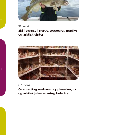
a
31. mai
Ski i tromsø i norge: toppturer, nordlys
og arktisk vinter
g
n
03. mai
Overnatting mehamn opplevelser, ro
.
og arktisk julestemning hele året