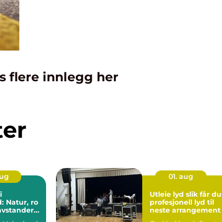
s flere innlegg her
ter
aug
01. aug
i
Utleie lyd slik får du
: Natur, ro
profesjonell lyd til
avstander
neste arrangement
opplevelser