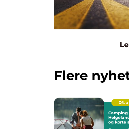
Le
Flere nyhe
06. 
Camping 
Helgeland
og korte 
til store 