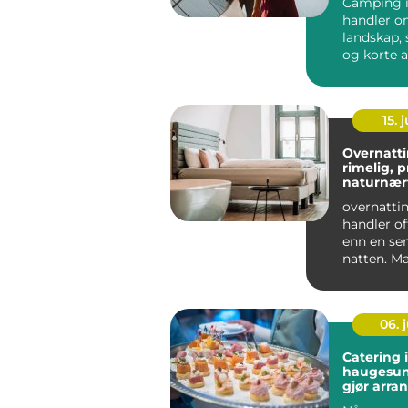
Camping i
handler o
landskap, s
og korte 
mellom op
15. j
Overnatti
rimelig, p
naturnær
overnattin
handler o
enn en se
natten. M
reiser gj
Østerdalen
06. j
Catering i
haugesund god
gjør arr
komplett