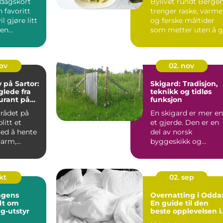
sdagskort
Bylivet rundt Berge
n favoritt
trenger raske, varme
l gjøre litt
og ferske måltider
 en
som metter uten å 
lsen. Et
...
nov
02. nov
på Sartor:
Skigard: Tradisjon,
lede fra
teknikk og tidløs
urant på
funksjon
rådet på
En skigard er mer e
litt et
et gjerde. Den er en
ted å hente
del av norsk
varm,
byggeskikk og
..
landskap, et praktisk
svar p&a...
okt
02. sep
ngens
Overnatting i Odda
lt om
En guide til den
g-utstyr
beste opplevelsen i
vakre Hardanger