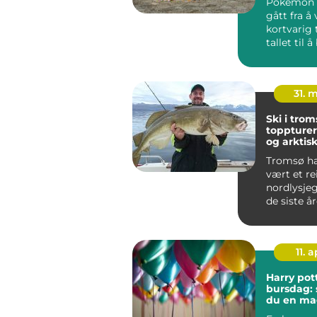
Pokemon k
gått fra å
kortvarig 
tallet til å
hobby for 
31. 
Ski i trom
toppturer
og arktisk
Tromsø ha
vært et re
nordlysje
de siste å
byen også 
tydel...
11. a
Harry pot
bursdag: 
du en mag
hjemme