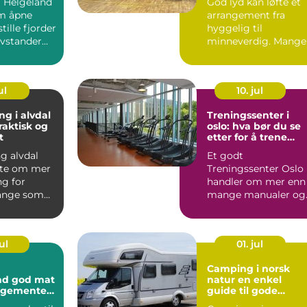
 Helgeland
God lyd kan løfte et
m åpne
arrangement fra
tille fjorder
hyggelig til
avstander
minneverdig. Mange
pleve...
tenker på lys, mat o
lokale fø...
ul
10. jul
ng i alvdal
Treningssenter i
raktisk og
oslo: hva bør du se
t
etter for å trene
smart og effektivt?
g alvdal
Et godt
fte om mer
Treningssenter Oslo
ng for
handler om mer enn
ange som
mange manualer og
ennom
store speil. For folk
 ø...
som vil trene...
ul
01. jul
Camping i norsk
 mat
natur en enkel
angementet
guide til gode
opplevelser ute