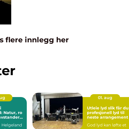
s flere innlegg her
ter
aug
01. aug
i
Utleie lyd slik får du
: Natur, ro
profesjonell lyd til
avstander
neste arrangement
opplevelser
 Helgeland
God lyd kan løfte et