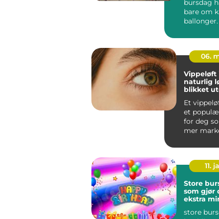
bursdag h
bare om k
ballonger
barn (og v
det en...
06. 
Vippeløft
naturlig lø
blikket u
vippeexte
Et vippeløf
et populær
for deg s
mer marke
uten å legge
11. j
Store bur
som gjør
ekstra mi
store bur