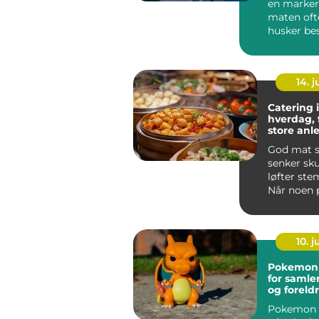
en marker
maten ofte
husker bes
haugesund
de...
14. 
Catering i
hverdag, 
store anl
God mat s
senker sk
løfter st
Når noen 
selskap i 
...
10. 
Pokemon kor
for samler
og foreld
Pokemon k