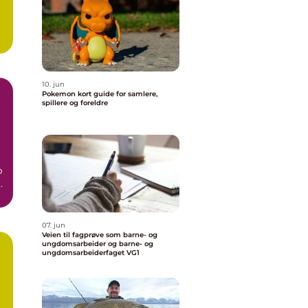
10. jun
Pokemon kort guide for samlere,
spillere og foreldre
p
07. jun
Veien til fagprøve som barne- og
ungdomsarbeider og barne- og
ungdomsarbeiderfaget VG1
a