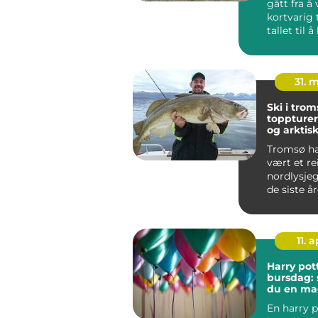
gått fra å
kortvarig 
tallet til å
hobby for 
31. 
Ski i trom
toppturer
og arktisk
Tromsø ha
vært et re
nordlysje
de siste å
byen også 
tydel...
11. a
Harry pot
bursdag: 
du en mag
hjemme
En harry p