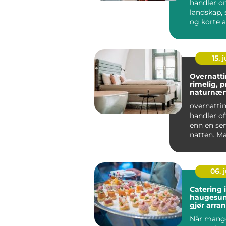
handler o
landskap, s
og korte 
mellom op
15. j
Overnatti
rimelig, p
naturnær
overnattin
handler o
enn en se
natten. M
reiser gj
Østerdalen
06. j
Catering i
haugesund god
gjør arr
komplett
Når mange