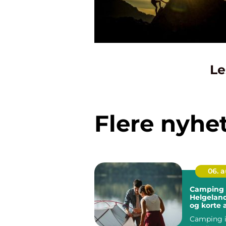
Le
Flere nyhe
06. 
Camping 
Helgeland
og korte 
til store 
Camping i