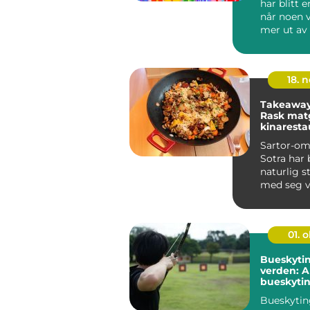
har blitt e
når noen vi
mer ut av
bursdagshi
sto...
18. 
Takeaway 
Rask matg
kinaresta
Sartor
Sartor-om
Sotra har b
naturlig s
med seg 
nylaget m.
01. 
Bueskyti
verden: A
bueskytin
Bueskytin