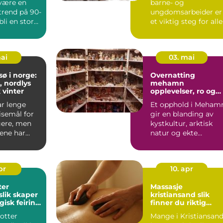
 være en
barne- og
get VG1
trend på 90-
ungdomsarbeider er
 bli en stor
et viktig steg for alle
både ba...
som ønsker en try...
mai
03. mai
sø i norge:
Overnatting
, nordlys
mehamn
 vinter
opplevelser, ro og
arktisk julestemnin
r lenge
Et opphold i Meham
hele året
isemål for
gir en blanding av
gere, men
kystkultur, arktisk
rene har
natur og ekte
blitt et
nordnorsk gjestfrihet
Mang...
pr
10. apr
ter
Massasje
slik skaper
kristiansand slik
isk feiring
finner du riktig
behandling for
otter
Mange i Kristiansan
kropp og hode