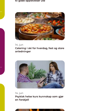
til gode opplevelser ute
g
14. jun
Catering i ski for hverdag, fest og store
anledninger
14. jun
Psykisk helse kurs kunnskap som gjør
en forskjell