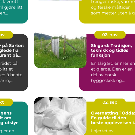
n favoritt
trenger raske, varme
l gjøre litt
og ferske måltider
 en
som metter uten å 
lsen. Et
...
nov
02. nov
på Sartor:
Skigard: Tradisjon,
lede fra
teknikk og tidløs
urant på
funksjon
rådet på
En skigard er mer e
litt et
et gjerde. Den er en
ted å hente
del av norsk
varm,
byggeskikk og
..
landskap, et praktisk
svar p&a...
okt
02. sep
ngens
Overnatting i Odda
lt om
En guide til den
g-utstyr
beste opplevelsen i
vakre Hardanger
g er en
I hjertet av