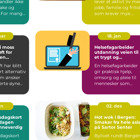
andler ikke
lever et aktivt liv me
ake og
jobb, familie og friti
. For mange
som krever mye.
oksne) er
Rygg, nakke og ...
mar
18. jan
 i moss
Helsefagarbeider
ft for
utdanning veien til
ten
et trygt og
nsions
meningsfullt yrke
t har blitt
En helsefagarbeider
t alternativ
gir praktisk hjelp,
om ønsker
omsorg og pleie til
rte øyne
mennesker som
 til ...
trenger støtte i
hverdagen...
an
02. des
sdagskort
Hot wok i Bergen:
 dagen
Smaker fra hele asi
nneverdig
på Sartor Senter
sdagskort
Bylivet rundt Berge