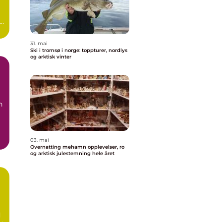
31. mai
Ski i tromsø i norge: toppturer, nordlys
og arktisk vinter
g
n
03. mai
.
Overnatting mehamn opplevelser, ro
og arktisk julestemning hele året
d