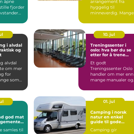
m åpne
arrangement fra
tille fjorder
hyggelig til
avstander
minneverdig. Mange
pleve...
tenker på lys, mat o
lokale fø...
ul
10. jul
ng i alvdal
Treningssenter i
raktisk og
oslo: hva bør du se
t
etter for å trene
smart og effektivt?
g alvdal
Et godt
fte om mer
Treningssenter Oslo
ng for
handler om mer enn
ange som
mange manualer og
ennom
store speil. For folk
 ø...
som vil trene...
ul
01. jul
Camping i norsk
 mat
natur en enkel
angementet
guide til gode
opplevelser ute
 samles til
Camping gir